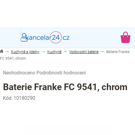
Přejít
na
obsah
NÁ
KO
Kuchyně a jídelny
Kuchyně
Vodovodní baterie
Baterie Franke
FC 9541, chrom
Průměrné
Neohodnoceno
Podrobnosti hodnocení
hodnocení
produktu
Baterie Franke FC 9541, chrom
je
0,0
Kód:
10180290
z
5
hvězdiček.