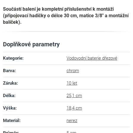
Součástí balení je kompletní příslušenství k montáži
(připojovací hadičky o délce 30 cm, matice 3/8" a montážní
balíček).
Doplňkové parametry
Kategorie
:
Vodovodní baterie dřezové
Barva
:
chrom
Záruka
:
10 let
Délka
:
25,1 cm
Výška
:
18,4 cm
Materiál
:
nerez
Průměr
:
5 cm