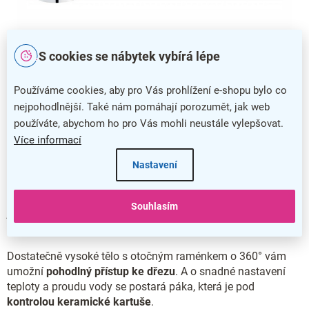
S cookies se nábytek vybírá lépe
Barevné baterie jsou skvělým doplňkem granitových dřezů
Používáme cookies, aby pro Vás prohlížení e-shopu bylo co
nejpohodlnější. Také nám pomáhají porozumět, jak web
Baterie Franke FC 9541
používáte, abychom ho pro Vás mohli neustále vylepšovat.
Užijte si i vy minimalistický vzhled pákové vodovodní baterie
Více informací
Franke FC 9541.
Nastavení
Baterie vynikne nejen díky propracovaným liniím, ale také
barevným postřikem nebo chromovým potahem
. Kohoutek
Souhlasím
je proto
odolný proti poškrábání, neusazuje se na něm
vodní kámen.
Dostatečně vysoké tělo s otočným raménkem o 360° vám
umožní
pohodlný přístup ke dřezu
. A o snadné nastavení
teploty a proudu vody se postará páka, která je pod
kontrolou keramické kartuše
.