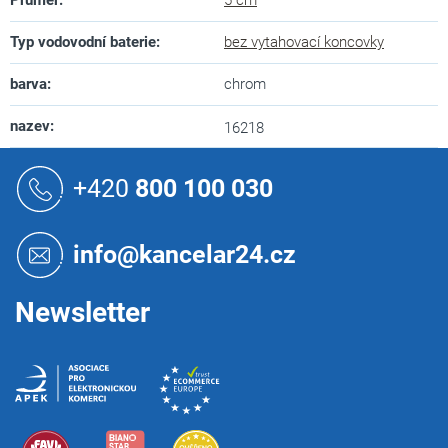
Typ vodovodní baterie
:
bez vytahovací koncovky
barva
:
chrom
nazev
:
16218
Z
á
+420
800 100 030
p
a
t
info@kancelar24.cz
í
Newsletter