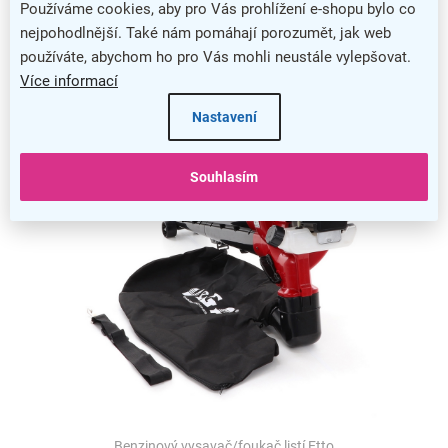
Používáme cookies, aby pro Vás prohlížení e-shopu bylo co
Pojízdné kolečko, pohodlná rukojeť a ramenní popruh
nejpohodlnější. Také nám pomáhají porozumět, jak web
usnadní jeho přenášení a manipulaci.
používáte, abychom ho pro Vás mohli neustále vylepšovat.
Více informací
Nastavení
Souhlasím
Benzinový vysavač/foukač listí Etto