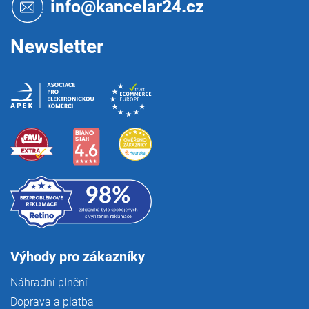
t
info@kancelar24.cz
í
Newsletter
Výhody pro zákazníky
Náhradní plnění
Doprava a platba