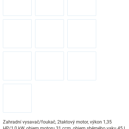
Zahradní vysavač/foukač, 2taktový motor, výkon 1,35
HP/1,0 kW, objem motoru 31 ccm, objem sběrného vaku 45 l,