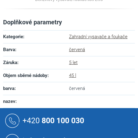
Doplňkové parametry
Kategorie
:
Zahradní vysavače a foukače
Barva
:
červená
Záruka
:
5 let
Objem sběrné nádoby
:
45 l
barva
:
červená
nazev
:
Z
á
+420
800 100 030
p
a