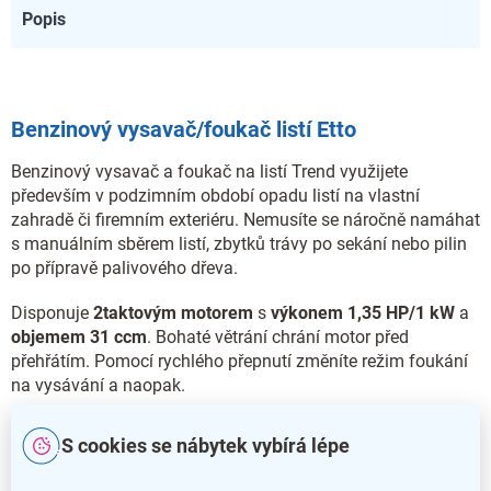
Popis
Benzinový vysavač/foukač listí Etto
Benzinový vysavač a foukač na listí Trend využijete
především v podzimním období opadu listí na vlastní
zahradě či firemním exteriéru. Nemusíte se náročně namáhat
s manuálním sběrem listí, zbytků trávy po sekání nebo pilin
po přípravě palivového dřeva.
Disponuje
2taktovým motorem
s
výkonem 1,35 HP/1 kW
a
objemem 31 ccm
. Bohaté větrání chrání motor před
přehřátím. Pomocí rychlého přepnutí změníte režim foukání
na vysávání a naopak.
Jeho sběrný vak má objem 45 l a díky velkému vysýpacímu
S cookies se nábytek vybírá lépe
otvoru se snadno vyprazdňuje. Zásluhou drtícího poměru
10:1 se do něj vleze více materiálu.