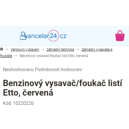
Přejít
na
obsah
NÁ
KO
Venkovní vybavení
Zahradní technika
Zahradní vysavače a
foukače
Benzinový vysavač/foukač listí Etto, červená
Průměrné
Neohodnoceno
Podrobnosti hodnocení
hodnocení
produktu
Benzinový vysavač/foukač listí
je
Etto, červená
0,0
z
Kód:
10220226
5
hvězdiček.