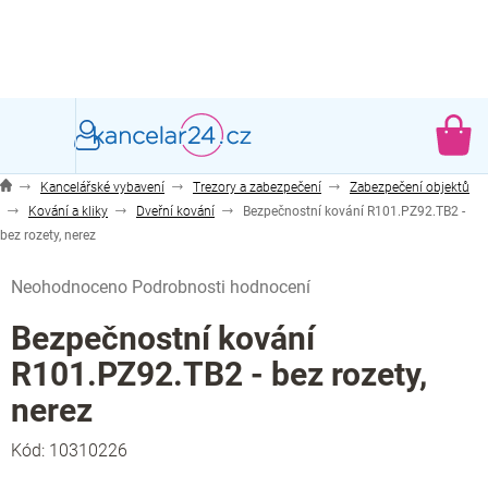
Přejít
na
obsah
NÁ
KO
Kancelářské vybavení
Trezory a zabezpečení
Zabezpečení objektů
Kování a kliky
Dveřní kování
Bezpečnostní kování R101.PZ92.TB2 -
bez rozety, nerez
Průměrné
Neohodnoceno
Podrobnosti hodnocení
hodnocení
produktu
Bezpečnostní kování
je
R101.PZ92.TB2 - bez rozety,
0,0
z
nerez
5
hvězdiček.
Kód:
10310226