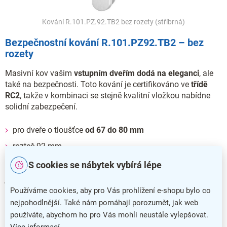
Kování R.101.PZ.92.TB2 bez rozety (stříbrná)
Bezpečnostní kování R.101.PZ92.TB2 – bez
rozety
Masivní kov vašim
vstupním dveřím dodá na eleganci
, ale
také na bezpečnosti. Toto kování je certifikováno ve
třídě
RC2
, takže v kombinaci se stejně kvalitní vložkou nabídne
solidní zabezpečení.
pro dveře o tloušťce
od 67 do 80 mm
rozteč 92 mm
S cookies se nábytek vybírá lépe
Kování nemá vratnou pružinu a je možné jej namontovat
jako levé i pravé.
Používáme cookies, aby pro Vás prohlížení e-shopu bylo co
nejpohodlnější. Také nám pomáhají porozumět, jak web
používáte, abychom ho pro Vás mohli neustále vylepšovat.
Doplňkové parametry
Více informací