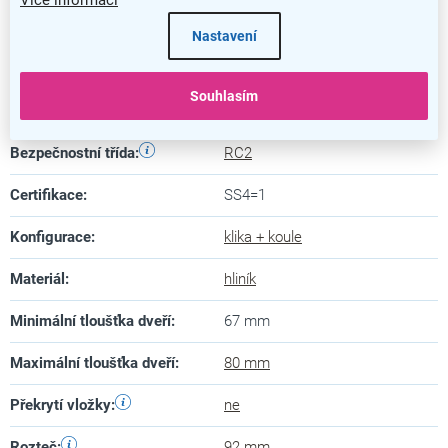
Kategorie
:
Dveřní kování
Nastavení
Barva
:
nerez
Souhlasím
Záruka
:
5 let
Bezpečnostní třída
:
RC2
Certifikace
:
SS4=1
Konfigurace
:
klika + koule
Materiál
:
hliník
Minimální tloušťka dveří
:
67 mm
Maximální tloušťka dveří
:
80 mm
Překrytí vložky
:
ne
Rozteč
:
92 mm