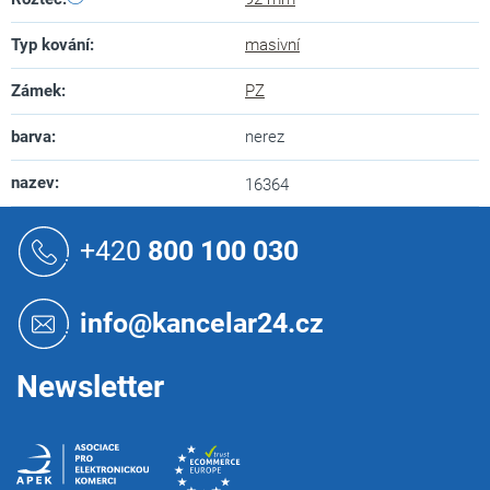
Typ kování
:
masivní
Zámek
:
PZ
barva
:
nerez
nazev
:
16364
Z
á
+420
800 100 030
p
a
t
info@kancelar24.cz
í
Newsletter