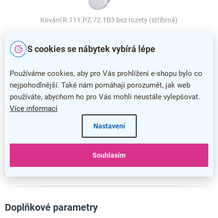
Kování R.111.PZ.72.TB3 bez rozety (stříbrná)
Bezpečnostní kování R.111.PZ72.TB3 – bez
S cookies se nábytek vybírá lépe
rozety
Masivní kov vašim
vstupním dveřím dodá na eleganci
, ale
Používáme cookies, aby pro Vás prohlížení e-shopu bylo co
také na bezpečnosti. Toto kování je certifikováno ve
třídě
nejpohodlnější. Také nám pomáhají porozumět, jak web
RC3
, takže v kombinaci se stejně kvalitní vložkou nabídne
používáte, abychom ho pro Vás mohli neustále vylepšovat.
velmi dobré zabezpečení.
Více informací
pro dveře o tloušťce
od 40 do 55 mm
Nastavení
rozteč 72 mm
Souhlasím
Kování nemá vratnou pružinu a je možné jej namontovat
jako levé i pravé.
Doplňkové parametry