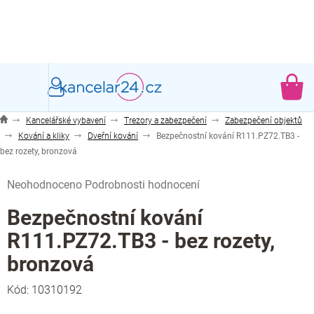
Přejít
na
obsah
NÁ
KO
Kancelářské vybavení
Trezory a zabezpečení
Zabezpečení objektů
Kování a kliky
Dveřní kování
Bezpečnostní kování R111.PZ72.TB3 -
bez rozety, bronzová
Průměrné
Neohodnoceno
Podrobnosti hodnocení
hodnocení
produktu
Bezpečnostní kování
je
R111.PZ72.TB3 - bez rozety,
0,0
z
bronzová
5
hvězdiček.
Kód:
10310192