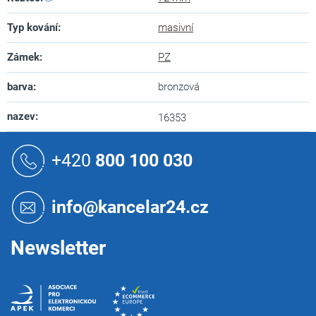
Typ kování
:
masivní
Zámek
:
PZ
barva
:
bronzová
nazev
:
16353
Z
á
+420
800 100 030
p
a
t
info@kancelar24.cz
í
Newsletter