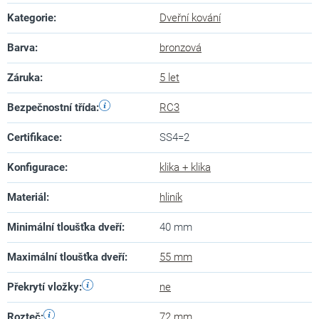
Kategorie
:
Dveřní kování
Barva
:
bronzová
Záruka
:
5 let
Bezpečnostní třída
:
RC3
Certifikace
:
SS4=2
Konfigurace
:
klika + klika
Materiál
:
hliník
Minimální tloušťka dveří
:
40 mm
Maximální tloušťka dveří
:
55 mm
Překrytí vložky
:
ne
Rozteč
:
72 mm