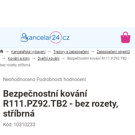
Přejít
na
obsah
NÁ
KO
Kancelářské vybavení
Trezory a zabezpečení
Zabezpečení objektů
Kování a kliky
Dveřní kování
Bezpečnostní kování R111.PZ92.TB2 -
bez rozety, stříbrná
Průměrné
Neohodnoceno
Podrobnosti hodnocení
hodnocení
produktu
Bezpečnostní kování
je
R111.PZ92.TB2 - bez rozety,
0,0
z
stříbrná
5
hvězdiček.
Kód:
10310233