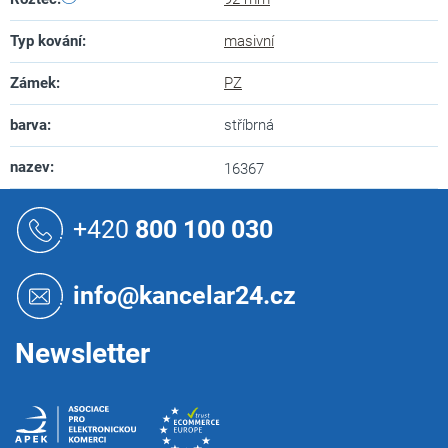
Typ kování
:
masivní
Zámek
:
PZ
barva
:
stříbrná
nazev
:
16367
Z
á
+420
800 100 030
p
a
t
info@kancelar24.cz
í
Newsletter