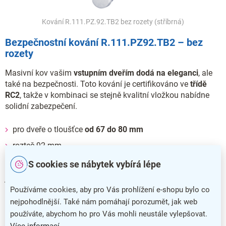
Kování R.111.PZ.92.TB2 bez rozety (stříbrná)
Bezpečnostní kování R.111.PZ92.TB2 – bez
rozety
Masivní kov vašim
vstupním dveřím dodá na eleganci
, ale
také na bezpečnosti. Toto kování je certifikováno ve
třídě
RC2
, takže v kombinaci se stejně kvalitní vložkou nabídne
solidní zabezpečení.
pro dveře o tloušťce
od 67 do 80 mm
rozteč 92 mm
S cookies se nábytek vybírá lépe
Kování nemá vratnou pružinu a je možné jej namontovat
jako levé i pravé.
Používáme cookies, aby pro Vás prohlížení e-shopu bylo co
nejpohodlnější. Také nám pomáhají porozumět, jak web
používáte, abychom ho pro Vás mohli neustále vylepšovat.
Doplňkové parametry
Více informací