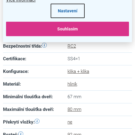
Kategorie
:
Dveřní kování
Nastavení
Barva
:
stříbrná
Souhlasím
Záruka
:
5 let
Bezpečnostní třída
:
RC2
Certifikace
:
SS4=1
Konfigurace
:
klika + klika
Materiál
:
hliník
Minimální tloušťka dveří
:
67 mm
Maximální tloušťka dveří
:
80 mm
Překrytí vložky
:
ne
Rozteč
:
92 mm