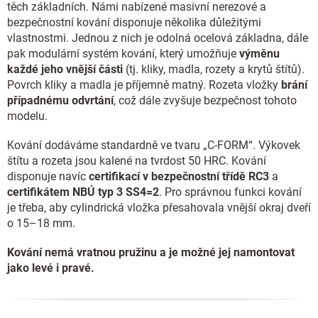
těch základních. Námi nabízené masivní nerezové a
bezpečnostní kování disponuje několika důležitými
vlastnostmi. Jednou z nich je odolná ocelová základna, dále
pak modulární systém kování, který umožňuje
výměnu
každé jeho vnější části
(tj. kliky, madla, rozety a krytů štítů).
Povrch kliky a madla je příjemně matný. Rozeta vložky
brání
případnému odvrtání
, což dále zvyšuje bezpečnost tohoto
modelu.
Kování dodáváme standardně ve tvaru „C-FORM“. Výkovek
štítu a rozeta jsou kalené na tvrdost 50 HRC. Kování
disponuje navíc
certifikací v bezpečnostní třídě RC3
a
certifikátem NBÚ typ 3 SS4=2
. Pro správnou funkci kování
je třeba, aby cylindrická vložka přesahovala vnější okraj dveří
o 15–18 mm.
Kování nemá vratnou pružinu a je možné jej namontovat
jako levé i pravé.