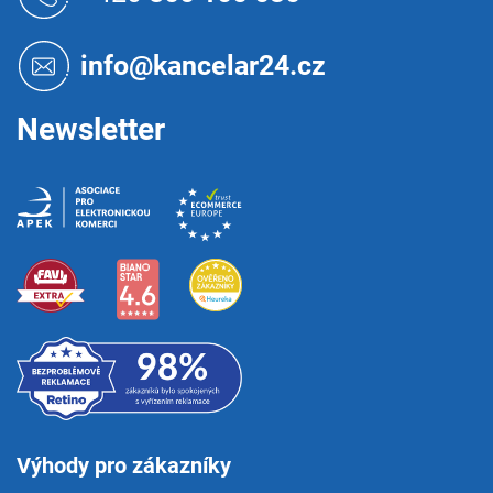
p
a
t
info@kancelar24.cz
í
Newsletter
Výhody pro zákazníky