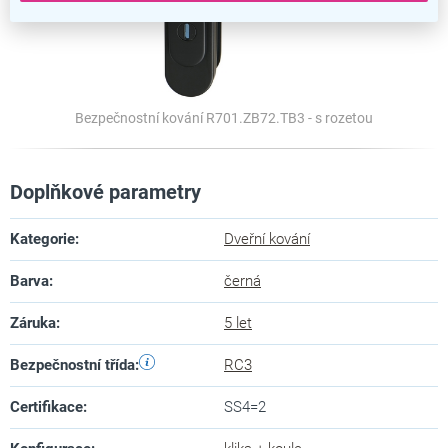
Bezpečnostní kování R701.ZB72.TB3 - s rozetou
Doplňkové parametry
Kategorie
:
Dveřní kování
Barva
:
černá
Záruka
:
5 let
Bezpečnostní třída
:
RC3
Certifikace
:
SS4=2