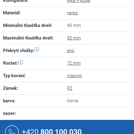
Konfigurace
:
klika + koule
Materiál
:
nerez
Minimální tloušťka dveří
:
40 mm
Maximální tloušťka dveří
:
55 mm
Překrytí vložky
:
ano
Rozteč
:
72 mm
Typ kování
:
masivní
Zámek
:
PZ
barva
:
černá
nazev
:
Z
á
+420
800 100 030