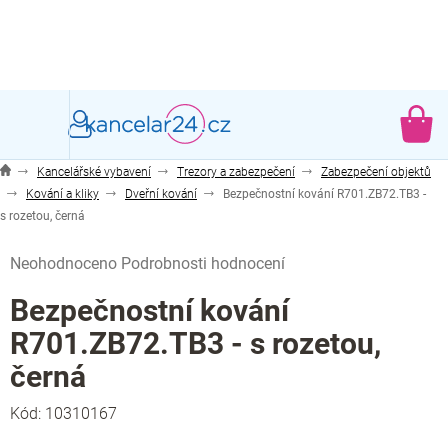
Přejít
na
obsah
NÁ
KO
Kancelářské vybavení
Trezory a zabezpečení
Zabezpečení objektů
Kování a kliky
Dveřní kování
Bezpečnostní kování R701.ZB72.TB3 -
s rozetou, černá
Průměrné
Neohodnoceno
Podrobnosti hodnocení
hodnocení
produktu
Bezpečnostní kování
je
R701.ZB72.TB3 - s rozetou,
0,0
z
černá
5
hvězdiček.
Kód:
10310167