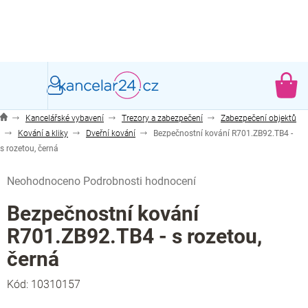
Přejít
na
obsah
NÁ
KO
Kancelářské vybavení
Trezory a zabezpečení
Zabezpečení objektů
Kování a kliky
Dveřní kování
Bezpečnostní kování R701.ZB92.TB4 -
s rozetou, černá
Průměrné
Neohodnoceno
Podrobnosti hodnocení
hodnocení
produktu
Bezpečnostní kování
je
R701.ZB92.TB4 - s rozetou,
0,0
z
černá
5
hvězdiček.
Kód:
10310157