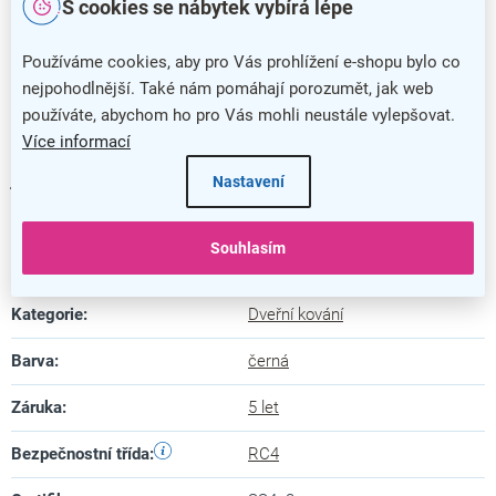
rozteč 92 mm
S cookies se nábytek vybírá lépe
vše potřebné pro montáž
je součástí balení
Používáme cookies, aby pro Vás prohlížení e-shopu bylo co
K bezpečnostním prvkům tohoto kování patří i rozeta s
nejpohodlnější. Také nám pomáhají porozumět, jak web
překrytím, které
brání vložku před odvrtáním
.
používáte, abychom ho pro Vás mohli neustále vylepšovat.
Více informací
Kování nemá vratnou pružinu a je možné jej namontovat
jako levé i pravé.
Nastavení
Souhlasím
Doplňkové parametry
Kategorie
:
Dveřní kování
Barva
:
černá
Záruka
:
5 let
Bezpečnostní třída
:
RC4