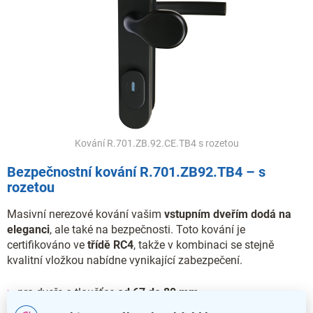
Kování R.701.ZB.92.CE.TB4 s rozetou
Bezpečnostní kování R.701.ZB92.TB4 – s
rozetou
Masivní nerezové kování vašim
vstupním dveřím dodá na
eleganci
, ale také na bezpečnosti. Toto kování je
certifikováno ve
třídě RC4
, takže v kombinaci se stejně
kvalitní vložkou nabídne vynikající zabezpečení.
pro dveře o tloušťce
od 67 do 80 mm