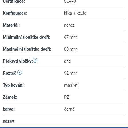
Certifikace
:
SS4=3
Konfigurace
:
klika + koule
Materiál
:
nerez
Minimální tloušťka dveří
:
67 mm
Maximální tloušťka dveří
:
80 mm
Překrytí vložky
:
ano
Rozteč
:
92 mm
Typ kování
:
masivní
Zámek
:
PZ
barva
:
černá
nazev
: