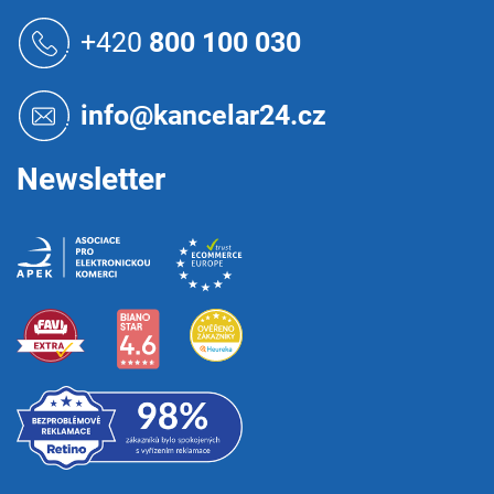
Z
á
+420
800 100 030
p
a
t
info@kancelar24.cz
í
Newsletter