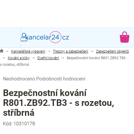
Přejít
na
obsah
NÁ
KO
Kancelářské vybavení
Trezory a zabezpečení
Zabezpečení objektů
Kování a kliky
Dveřní kování
Bezpečnostní kování R801.ZB92.TB3 -
s rozetou, stříbrná
Průměrné
Neohodnoceno
Podrobnosti hodnocení
hodnocení
produktu
Bezpečnostní kování
je
R801.ZB92.TB3 - s rozetou,
0,0
z
stříbrná
5
hvězdiček.
Kód:
10310178