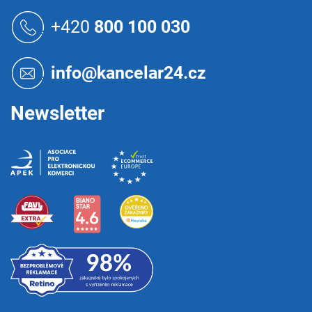
Z
á
+420
800 100 030
p
a
t
info@kancelar24.cz
í
Newsletter