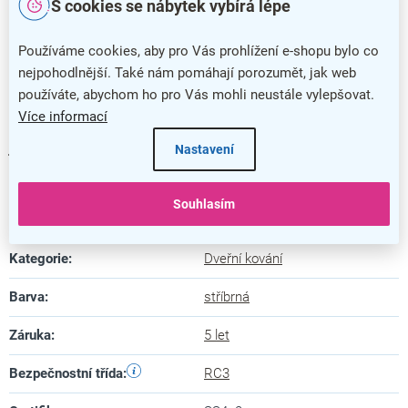
rozteč 92 mm
S cookies se nábytek vybírá lépe
vše potřebné pro montáž
je součástí balení
Používáme cookies, aby pro Vás prohlížení e-shopu bylo co
K bezpečnostním prvkům tohoto kování patří i rozeta s
nejpohodlnější. Také nám pomáhají porozumět, jak web
překrytím, které
brání vložku před odvrtáním
.
používáte, abychom ho pro Vás mohli neustále vylepšovat.
Více informací
Kování nemá vratnou pružinu a je možné jej namontovat
jako levé i pravé.
Nastavení
Souhlasím
Doplňkové parametry
Kategorie
:
Dveřní kování
Barva
:
stříbrná
Záruka
:
5 let
Bezpečnostní třída
:
RC3