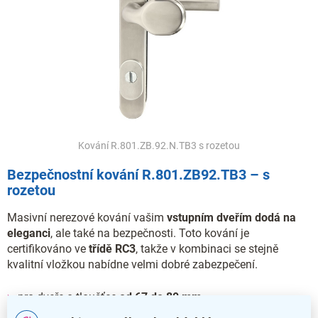
Kování R.801.ZB.92.N.TB3 s rozetou
Bezpečnostní kování R.801.ZB92.TB3 – s
rozetou
Masivní nerezové kování vašim
vstupním dveřím dodá na
eleganci
, ale také na bezpečnosti. Toto kování je
certifikováno ve
třídě RC3
, takže v kombinaci se stejně
kvalitní vložkou nabídne velmi dobré zabezpečení.
pro dveře o tloušťce
od 67 do 80 mm