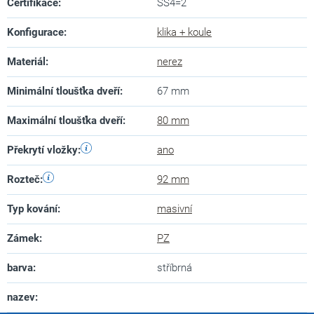
Certifikace
:
SS4=2
Konfigurace
:
klika + koule
Materiál
:
nerez
Minimální tloušťka dveří
:
67 mm
Maximální tloušťka dveří
:
80 mm
Překrytí vložky
:
ano
Rozteč
:
92 mm
Typ kování
:
masivní
Zámek
:
PZ
barva
:
stříbrná
nazev
: