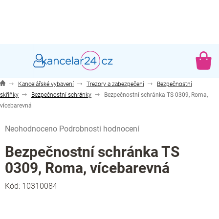
Přejít
na
obsah
NÁ
KO
Kancelářské vybavení
Trezory a zabezpečení
Bezpečnostní
skříňky
Bezpečnostní schránky
Bezpečnostní schránka TS 0309, Roma,
vícebarevná
Průměrné
Neohodnoceno
Podrobnosti hodnocení
hodnocení
produktu
Bezpečnostní schránka TS
je
0309, Roma, vícebarevná
0,0
z
Kód:
10310084
5
hvězdiček.