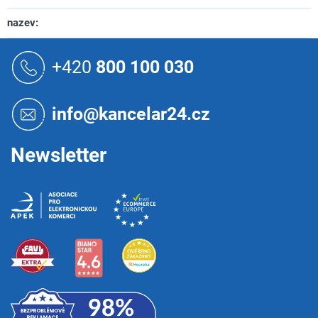
nazev
:
Z
á
+420
800 100 030
p
a
t
info@kancelar24.cz
í
Newsletter