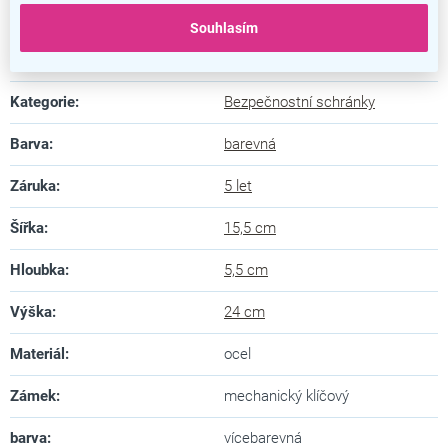
Souhlasím
Doplňkové parametry
Kategorie
:
Bezpečnostní schránky
Barva
:
barevná
Záruka
:
5 let
Šířka
:
15,5 cm
Hloubka
:
5,5 cm
Výška
:
24 cm
Materiál
:
ocel
Zámek
:
mechanický klíčový
barva
:
vícebarevná