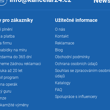
News
 pro zákazníky
Užitečné informace
 plnění
O nás
a platba
Kontakt
a firmu
Reklamace
nabídky na míru
Blog
zdarma do 365 dní
Obchodní podmínky
neme žádnou reklamaci
Ochrana osobních údajů
ruka až 20 let
Souhlas se zpracováním osobn
údajů
M program
Katalogy
 na operák
FAQ
ký guru
Spolupráce s influencery
enze
okamžité výměny