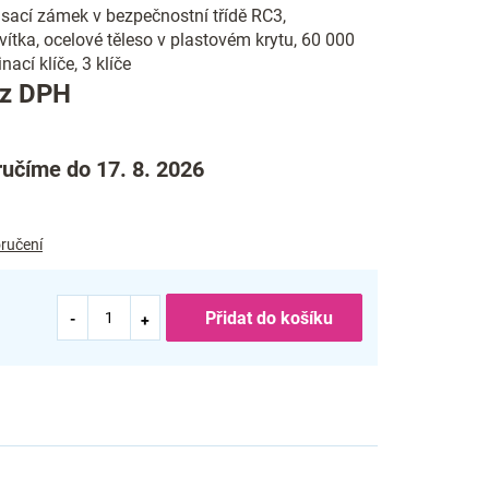
sací zámek v bezpečnostní třídě RC3,
ítka, ocelové těleso v plastovém krytu, 60 000
ací klíče, 3 klíče
Měrná
ez DPH
cena:
učíme do 17. 8. 2026
ručení
Přidat do košíku