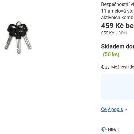
Bezpečnostní vi
11lamelová stav
aktivních kombin
459 Kč b
555 Kč
Skladem dor
(50 ks)
Možnosti do
Hlídat