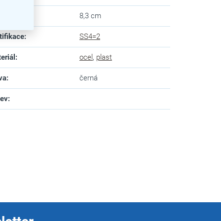
ška
:
8,3 cm
tifikace
:
SS4=2
eriál
:
ocel
,
plast
va
:
černá
zev
: