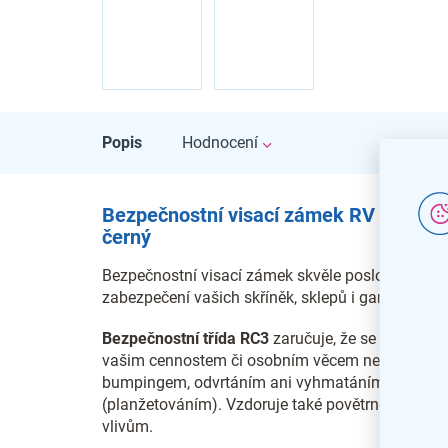
Popis
Hodnocení
Bezpečnostní visací zámek RV 2601
černý
Bezpečnostní visací zámek skvěle poslouží k
zabezpečení vašich skříněk, sklepů i garáží.
Bezpečnostní třída RC3
zaručuje, že se cizí osob
vašim cennostem či osobním věcem nedostanou
bumpingem, odvrtáním ani vyhmatáním
(planžetováním). Vzdoruje také povětrnostním
vlivům.