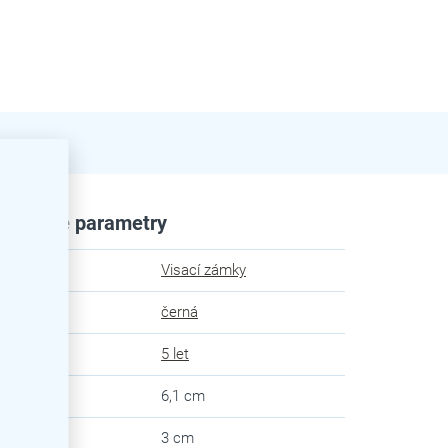
plňkové parametry
egorie
:
Visací zámky
va
:
černá
uka
:
5 let
ka
:
6,1 cm
ubka
:
3 cm