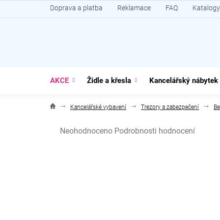
Přejít
Doprava a platba
Reklamace
FAQ
Katalogy
na
obsah
AKCE
Židle a křesla
Kancelářský nábytek
Kancelářské vybavení
Trezory a zabezpečení
Be
Průměrné
Neohodnoceno
Podrobnosti hodnocení
hodnocení
produktu
je
0,0
z
5
hvězdiček.