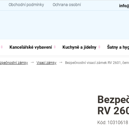
Obchodní podmínky
Ochrana osobních údajů
Kontakt
info
Kancelářské vybavení
Kuchyně a jídelny
Šatny a hy
zpečnostní zámky
Visací zámky
Bezpečnostní visací zámek RV 2601, čer
Bezpeč
RV 260
Kód:
10310618