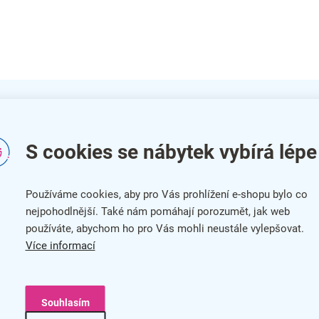
S cookies se nábytek vybírá lépe
Do
Kat
Používáme cookies, aby pro Vás prohlížení e-shopu bylo co
nejpohodlnější. Také nám pomáhají porozumět, jak web
Bar
používáte, abychom ho pro Vás mohli neustále vylepšovat.
y k
Více informací
Zár
Dél
Souhlasím
Hlo