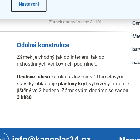
Nastavení
Vý
Zámek dodáváme se 3 klíči
Cer
Mat
Odolná konstrukce
bar
Zámek je vhodný jak do interiérů, tak do
na
nehostinných venkovních podmínek.
Ocelové těleso
zámku s vložkou s 11lamelovými
stavítky obklopuje
plastový kryt
, vytvrzený třmen je
jištěný ve 2 bodech. Zámek vám dodáme se sadou
3 klíčů
.
info@kancelar24.cz