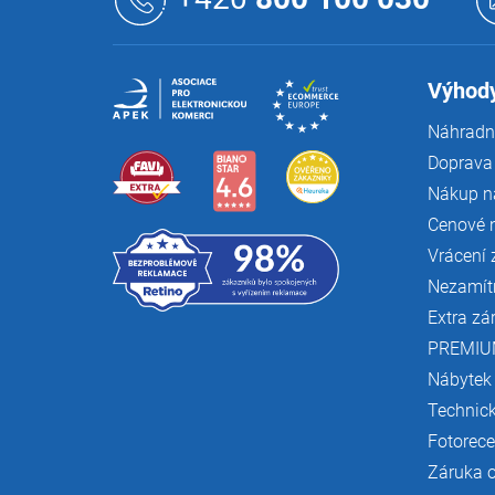
p
a
t
í
Výhody
Náhradní
Doprava 
Nákup n
Cenové 
Vrácení 
Nezamít
Extra zá
PREMIU
Nábytek
Technic
Fotorec
Záruka 