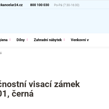
@kancelar24.cz
800 100 030
giena
Dílny
Zahradní nábytek
Venkovní vybavení
ná
nostní visací zámek
1, černá