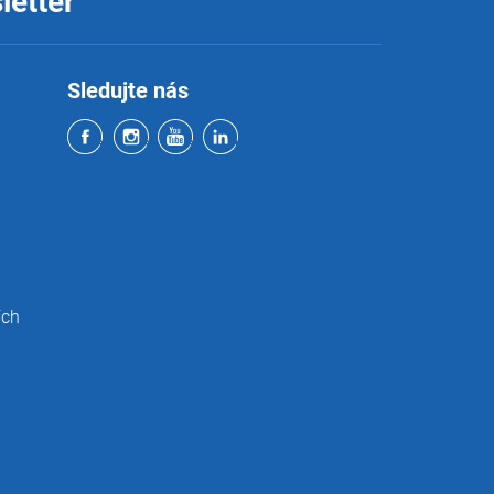
letter
Sledujte nás
ích