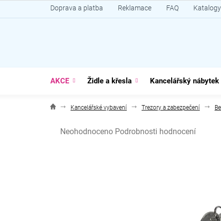
Přejít
Doprava a platba
Reklamace
FAQ
Katalogy
na
obsah
AKCE
Židle a křesla
Kancelářský nábytek
Kancelářské vybavení
Trezory a zabezpečení
Be
Průměrné
Neohodnoceno
Podrobnosti hodnocení
hodnocení
produktu
je
0,0
z
5
hvězdiček.