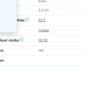
ubka
:
6 cm
ška
:
3,3 cm
pečnostní třída
:
RC3
eriál
:
mosaz
ikost vložky
:
30/30
va
:
nikl
zev
: