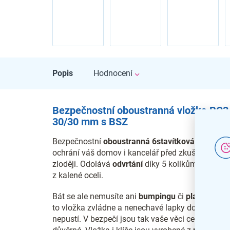
Popis
Hodnocení
Bezpečnostní oboustranná vložka RC3
30/30 mm s BSZ
Bezpečnostní
oboustranná
6stavítková
vložka
ochrání váš domov i kancelář před zkušenými
zloději. Odolává
odvrtání
díky 5 kolíkům a 1 stav
z kalené oceli.
Bát se ale nemusíte ani
bumpingu
či
planžetován
to vložka zvládne a nenechavé lapky dovnitř
nepustí. V bezpečí jsou tak vaše věci cenné i