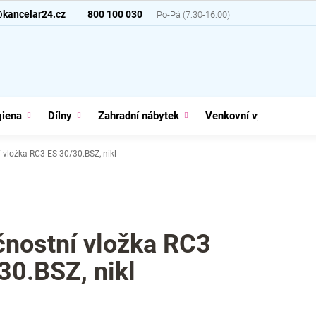
@kancelar24.cz
800 100 030
giena
Dílny
Zahradní nábytek
Venkovní vybavení
 vložka RC3 ES 30/30.BSZ, nikl
nostní vložka RC3
30.BSZ, nikl