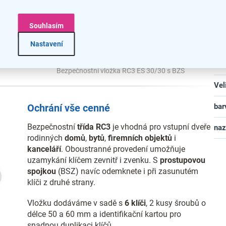
Hlo
ci.
Vý
Souhlasím
Bez
Nastavení
Mat
Bezpečnostní vložka RC3 ES 30/30 s BZS
Vel
Ochrání vše cenné
bar
Bezpečnostní
třída RC3
je vhodná pro vstupní dveře
na
rodinných
domů
,
bytů
,
firemních
objektů
i
kanceláří
. Oboustranné provedení umožňuje
uzamykání klíčem zevnitř i zvenku. S
prostupovou
spojkou
(BSZ) navíc odemknete i při zasunutém
klíči z druhé strany.
Vložku dodáváme v sadě s
6 klíči
, 2 kusy šroubů o
délce 50 a 60 mm a identifikační kartou pro
snadnou duplikaci klíčů.