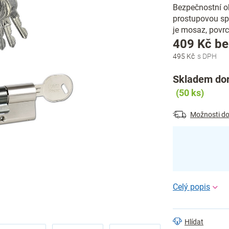
Bezpečnostní ob
prostupovou sp
je mosaz, povrc
409 Kč b
495 Kč
Skladem dor
(50 ks)
Možnosti do
Hlídat