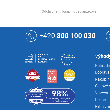
Odolá vrtání, bumpingu i planžetování
Z
á
+420
800 100 030
p
a
t
í
Výhody
Náhradní
Doprava 
Nákup n
Cenové 
Vrácení 
Nezamít
Extra zá