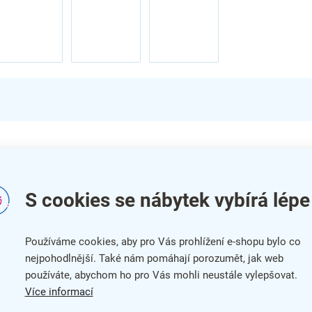
Do
Kat
S cookies se nábytek vybírá lépe
ítku
Bar
Používáme cookies, aby pro Vás prohlížení e-shopu bylo co
Zár
nejpohodlnější. Také nám pomáhají porozumět, jak web
í
, i
používáte, abychom ho pro Vás mohli neustále vylepšovat.
Dél
Více informací