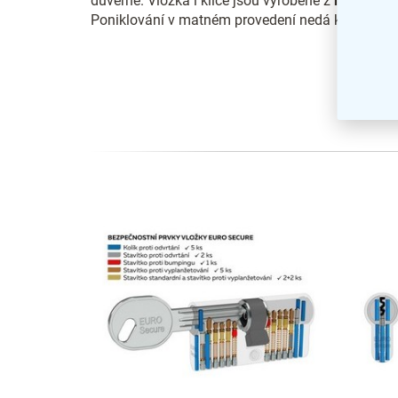
důvěrné. Vložka i klíče jsou vyrobené z
mosazi
.
Poniklování v matném provedení nedá korozi šan