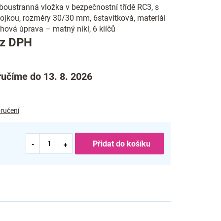
oustranná vložka v bezpečnostní třídě RC3, s
ojkou, rozměry 30/30 mm, 6stavítková, materiál
hová úprava – matný nikl, 6 klíčů
Měrná
ez DPH
cena:
učíme do 13. 8. 2026
ručení
Přidat do košíku