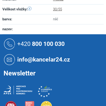
Velikost vložky
:
30/55
barva
:
nikl
nazev
:
Z
á
+420
800 100 030
p
a
t
info@kancelar24.cz
í
Newsletter