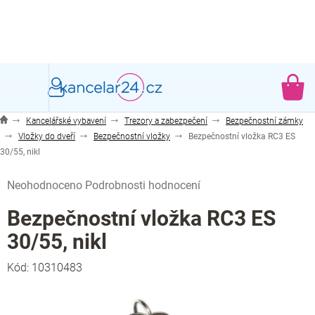
Přejít
na
obsah
NÁ
KO
Kancelářské vybavení
Trezory a zabezpečení
Bezpečnostní zámky
Vložky do dveří
Bezpečnostní vložky
Bezpečnostní vložka RC3 ES
30/55, nikl
Průměrné
Neohodnoceno
Podrobnosti hodnocení
hodnocení
produktu
Bezpečnostní vložka RC3 ES
je
30/55, nikl
0,0
z
Kód:
10310483
5
hvězdiček.