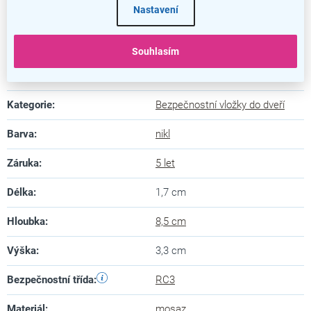
Nastavení
Bezpečnostní vložka RC3 ES
Souhlasím
Doplňkové parametry
Kategorie
:
Bezpečnostní vložky do dveří
Barva
:
nikl
Záruka
:
5 let
Délka
:
1,7 cm
Hloubka
:
8,5 cm
Výška
:
3,3 cm
Bezpečnostní třída
:
RC3
Materiál
:
mosaz