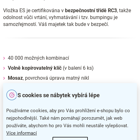
Vložka ES je certifikována v
bezpečnostní třídě RC3
, takže
odolnost vůči vrtání, vyhmatávání i tzv. bumpingu je
samozřejmostí. Váš majetek tak bude v bezpečí.
40 000 možných kombinací
Volně kopírovatelný klíč
(v balení 6 ks)
Mosaz
, povrchová úprava matný nikl
Montážní šrouby jsou
součástí balení
S cookies se nábytek vybírá lépe
Používáme cookies, aby pro Vás prohlížení e-shopu bylo co
nejpohodlnější. Také nám pomáhají porozumět, jak web
používáte, abychom ho pro Vás mohli neustále vylepšovat.
Více informací