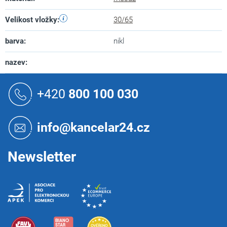
Velikost vložky
:
30/65
barva
:
nikl
nazev
:
Z
á
+420
800 100 030
p
a
t
info@kancelar24.cz
í
Newsletter