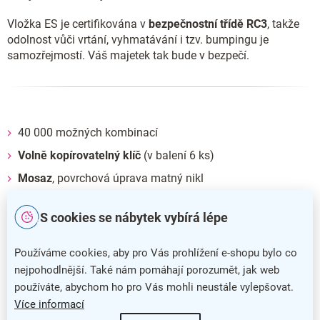
Vložka ES je certifikována v
bezpečnostní třídě RC3
, takže
odolnost vůči vrtání, vyhmatávání i tzv. bumpingu je
samozřejmostí. Váš majetek tak bude v bezpečí.
40 000 možných kombinací
Volně kopírovatelný klíč
(v balení 6 ks)
Mosaz
, povrchová úprava matný nikl
Montážní šrouby jsou
součástí balení
S cookies se nábytek vybírá lépe
Používáme cookies, aby pro Vás prohlížení e-shopu bylo co
nejpohodlnější. Také nám pomáhají porozumět, jak web
používáte, abychom ho pro Vás mohli neustále vylepšovat.
Více informací