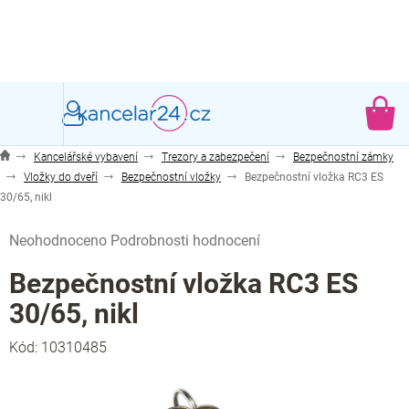
Přejít
na
obsah
NÁ
KO
Kancelářské vybavení
Trezory a zabezpečení
Bezpečnostní zámky
Vložky do dveří
Bezpečnostní vložky
Bezpečnostní vložka RC3 ES
30/65, nikl
Průměrné
Neohodnoceno
Podrobnosti hodnocení
hodnocení
produktu
Bezpečnostní vložka RC3 ES
je
30/65, nikl
0,0
z
Kód:
10310485
5
hvězdiček.