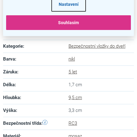
Nastavení
Bezpečnostní vložka RC3 ES
Souhlasím
Doplňkové parametry
Kategorie
:
Bezpečnostní vložky do dveří
Barva
:
nikl
Záruka
:
5 let
Délka
:
1,7 cm
Hloubka
:
9,5 cm
Výška
:
3,3 cm
Bezpečnostní třída
:
RC3
Materiál
:
mosaz