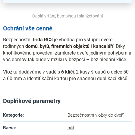
Odolá vrtání, bumpingu i planžetování
Ochrání vše cenné
Bezpečnostní
třída RC3
je vhodná pro vstupní dveře
rodinných
domů
,
bytů
,
firemních
objektů
i
kanceláří
. Díky
knoflíkovému provedení zamknete dveře jediným pohybem a
váš domov tak bude v mžiku v bezpečí – bez hledání klíče.
Vložku dodáváme v sadě s
6 klíči
, 2 kusy šroubů o délce 50
a 60 mm a identifikační kartou pro snadnou duplikaci klíčů.
Doplňkové parametry
Kategorie
:
Bezpečnostní vložky do dveří
Barva
:
nikl