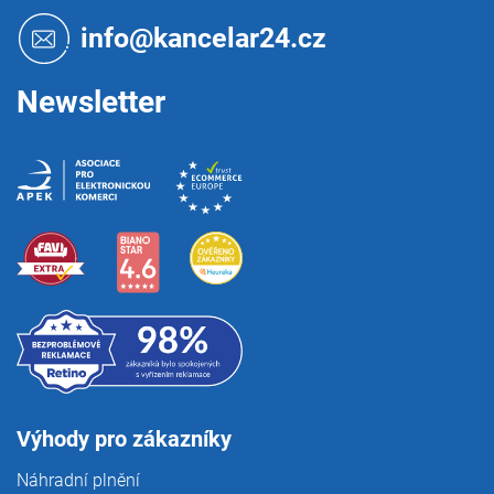
a
t
info@kancelar24.cz
í
Newsletter
Výhody pro zákazníky
Náhradní plnění