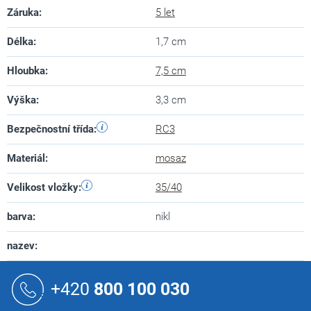
Záruka
:
5 let
Délka
:
1,7 cm
Hloubka
:
7,5 cm
Výška
:
3,3 cm
Bezpečnostní třída
:
RC3
Materiál
:
mosaz
Velikost vložky
:
35/40
barva
:
nikl
nazev
:
Z
á
+420
800 100 030
p