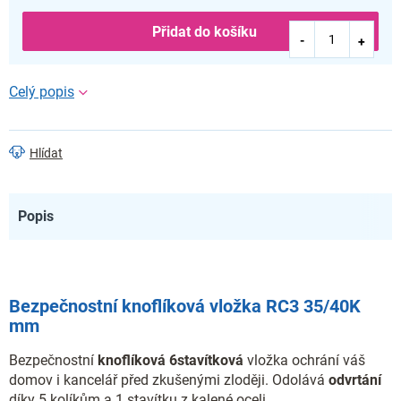
Přidat do košíku
Hlídat
Popis
Bezpečnostní knoflíková vložka RC3 35/40K
mm
Bezpečnostní
knoflíková
6stavítková
vložka ochrání váš
domov i kancelář před zkušenými zloději. Odolává
odvrtání
díky 5 kolíkům a 1 stavítku z kalené oceli.