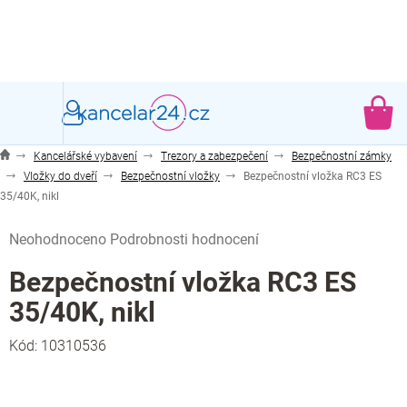
Přejít
na
obsah
NÁ
KO
Kancelářské vybavení
Trezory a zabezpečení
Bezpečnostní zámky
Vložky do dveří
Bezpečnostní vložky
Bezpečnostní vložka RC3 ES
35/40K, nikl
Průměrné
Neohodnoceno
Podrobnosti hodnocení
hodnocení
produktu
Bezpečnostní vložka RC3 ES
je
35/40K, nikl
0,0
z
Kód:
10310536
5
hvězdiček.