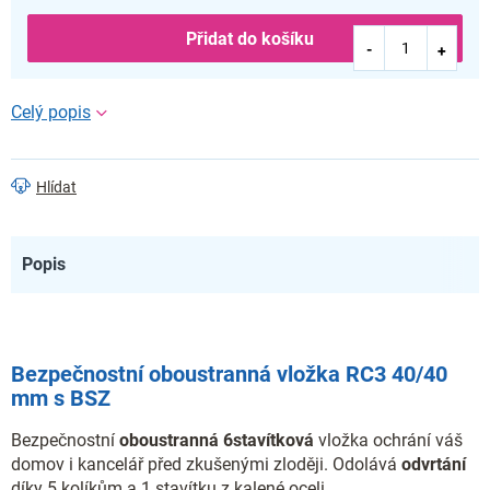
Přidat do košíku
Hlídat
Popis
Bezpečnostní oboustranná vložka RC3 40/40
mm s BSZ
Bezpečnostní
oboustranná
6stavítková
vložka ochrání váš
domov i kancelář před zkušenými zloději. Odolává
odvrtání
díky 5 kolíkům a 1 stavítku z kalené oceli.