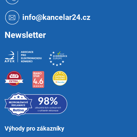
p
a
t
info@kancelar24.cz
í
Newsletter
Výhody pro zákazníky