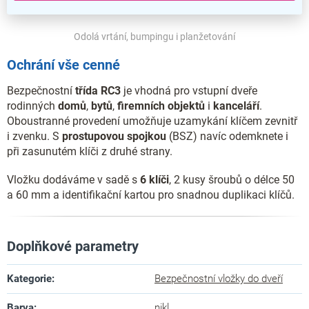
Odolá vrtání, bumpingu i planžetování
Ochrání vše cenné
Bezpečnostní
třída RC3
je vhodná pro vstupní dveře
rodinných
domů
,
bytů
,
firemních
objektů
i
kanceláří
.
Oboustranné provedení umožňuje uzamykání klíčem zevnitř
i zvenku. S
prostupovou spojkou
(BSZ) navíc odemknete i
při zasunutém klíči z druhé strany.
Vložku dodáváme v sadě s
6 klíči
, 2 kusy šroubů o délce 50
a 60 mm a identifikační kartou pro snadnou duplikaci klíčů.
Doplňkové parametry
Kategorie
:
Bezpečnostní vložky do dveří
Barva
:
nikl