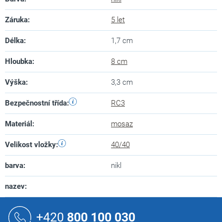
Záruka
:
5 let
Délka
:
1,7 cm
Hloubka
:
8 cm
Výška
:
3,3 cm
Bezpečnostní třída
:
RC3
Materiál
:
mosaz
Velikost vložky
:
40/40
barva
:
nikl
nazev
:
Z
á
+420
800 100 030