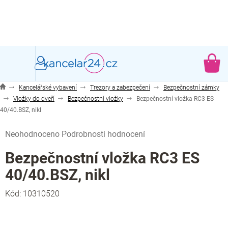
Přejít
na
obsah
NÁ
KO
Kancelářské vybavení
Trezory a zabezpečení
Bezpečnostní zámky
Vložky do dveří
Bezpečnostní vložky
Bezpečnostní vložka RC3 ES
40/40.BSZ, nikl
Průměrné
Neohodnoceno
Podrobnosti hodnocení
hodnocení
produktu
Bezpečnostní vložka RC3 ES
je
40/40.BSZ, nikl
0,0
z
Kód:
10310520
5
hvězdiček.