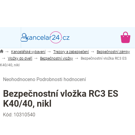
Přejít
na
obsah
NÁ
KO
Kancelářské vybavení
Trezory a zabezpečení
Bezpečnostní zámky
Vložky do dveří
Bezpečnostní vložky
Bezpečnostní vložka RC3 ES
K40/40, nikl
Průměrné
Neohodnoceno
Podrobnosti hodnocení
hodnocení
produktu
Bezpečnostní vložka RC3 ES
je
K40/40, nikl
0,0
z
Kód:
10310540
5
hvězdiček.