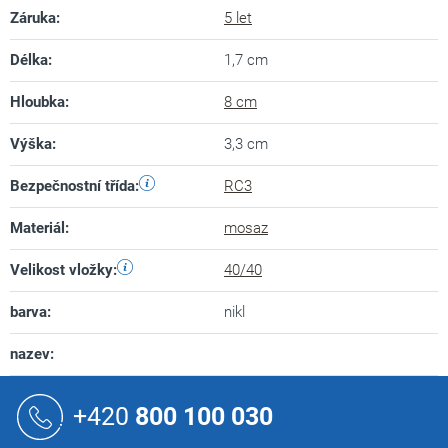
Záruka
:
5 let
Délka
:
1,7 cm
Hloubka
:
8 cm
Výška
:
3,3 cm
Bezpečnostní třída
:
RC3
Materiál
:
mosaz
Velikost vložky
:
40/40
barva
:
nikl
nazev
:
Z
á
+420
800 100 030
p