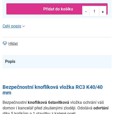
Přidat do košíku
Hlídat
Popis
Bezpečnostní knoflíková vložka RC3 K40/40
mm
Bezpečnostní
knoflíková
6stavítková
vložka ochrání váš
domov i kancelář před zkušenými zloději. Odolává
odvrtání
díky 5 kolíkům a 1 stavítku z kalené oceli.