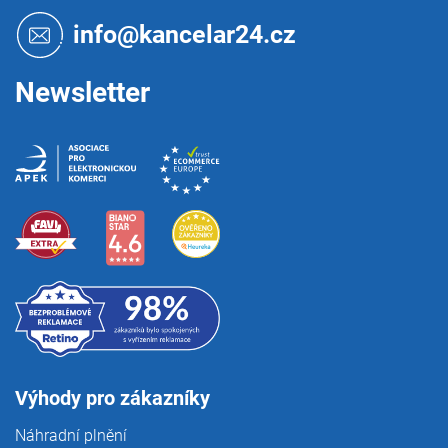
a
t
info@kancelar24.cz
í
Newsletter
Výhody pro zákazníky
Náhradní plnění