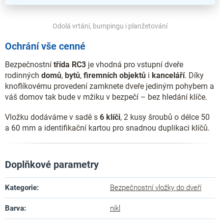
Odolá vrtání, bumpingu i planžetování
Ochrání vše cenné
Bezpečnostní
třída RC3
je vhodná pro vstupní dveře
rodinných
domů
,
bytů
,
firemních
objektů
i
kanceláří
. Díky
knoflíkovému provedení zamknete dveře jediným pohybem a
váš domov tak bude v mžiku v bezpečí – bez hledání klíče.
Vložku dodáváme v sadě s
6 klíči
, 2 kusy šroubů o délce 50
a 60 mm a identifikační kartou pro snadnou duplikaci klíčů.
Doplňkové parametry
Kategorie
:
Bezpečnostní vložky do dveří
Barva
:
nikl