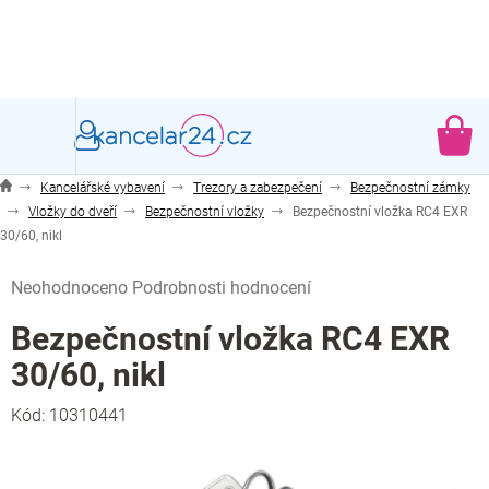
Přejít
na
obsah
NÁ
KO
Kancelářské vybavení
Trezory a zabezpečení
Bezpečnostní zámky
Vložky do dveří
Bezpečnostní vložky
Bezpečnostní vložka RC4 EXR
30/60, nikl
Průměrné
Neohodnoceno
Podrobnosti hodnocení
hodnocení
produktu
Bezpečnostní vložka RC4 EXR
je
30/60, nikl
0,0
z
Kód:
10310441
5
hvězdiček.