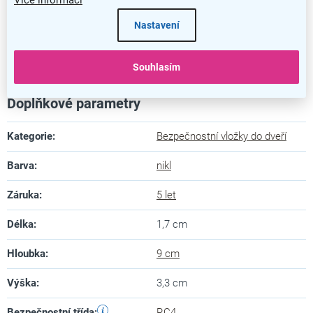
Více informací
Nastavení
Bezpečnostní vložka RC4 EXR
Souhlasím
Doplňkové parametry
Kategorie
:
Bezpečnostní vložky do dveří
Barva
:
nikl
Záruka
:
5 let
Délka
:
1,7 cm
Hloubka
:
9 cm
Výška
:
3,3 cm
Bezpečnostní třída
:
RC4