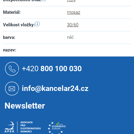
Materiál
:
mosaz
Velikost vložky
:
30/60
barva
:
nikl
nazev
:
Z
á
+420
800 100 030
p
a
t
info@kancelar24.cz
í
Newsletter