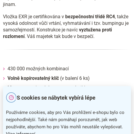
jinam.
Vložka EXR je certifikována v
bezpečnostní třídě RC4
, takže
vysoká odolnost vůči vrtání, vyhmatávání i tzv. bumpingu je
samozřejmostí. Konstrukce je navíc
vyztužena proti
rozlomení
. Váš majetek tak bude v bezpečí.
430 000 možných kombinací
Volně kopírovatelný klíč
(v balení 6 ks)
Mosaz
, povrchová úprava matný nikl
S cookies se nábytek vybírá lépe
Montážní šrouby jsou
součástí balení
Používáme cookies, aby pro Vás prohlížení e-shopu bylo co
nejpohodlnější. Také nám pomáhají porozumět, jak web
používáte, abychom ho pro Vás mohli neustále vylepšovat.