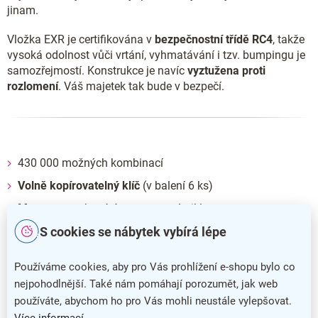
jinam.
Vložka EXR je certifikována v
bezpečnostní třídě RC4
, takže
vysoká odolnost vůči vrtání, vyhmatávání i tzv. bumpingu je
samozřejmostí. Konstrukce je navíc
vyztužena proti
rozlomení
. Váš majetek tak bude v bezpečí.
430 000 možných kombinací
Volně kopírovatelný klíč
(v balení 6 ks)
Mosaz
, povrchová úprava matný nikl
S cookies se nábytek vybírá lépe
Montážní šrouby jsou
součástí balení
Používáme cookies, aby pro Vás prohlížení e-shopu bylo co
nejpohodlnější. Také nám pomáhají porozumět, jak web
používáte, abychom ho pro Vás mohli neustále vylepšovat.