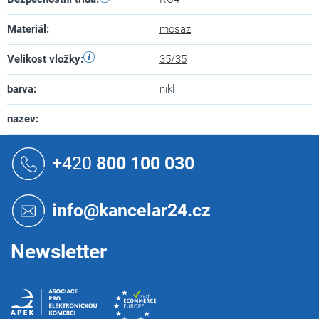
Materiál
:
mosaz
Velikost vložky
:
35/35
barva
:
nikl
nazev
:
Z
á
+420
800 100 030
p
a
t
info@kancelar24.cz
í
Newsletter