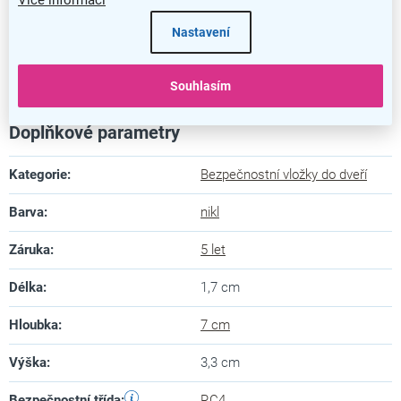
Více informací
Nastavení
Bezpečnostní vložka RC4 EXR
Souhlasím
Doplňkové parametry
Kategorie
:
Bezpečnostní vložky do dveří
Barva
:
nikl
Záruka
:
5 let
Délka
:
1,7 cm
Hloubka
:
7 cm
Výška
:
3,3 cm
Bezpečnostní třída
:
RC4