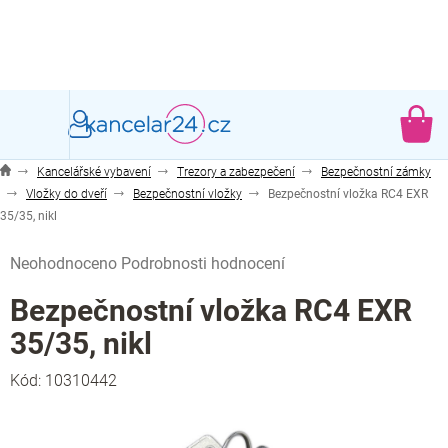
Přejít
na
obsah
NÁ
KO
Kancelářské vybavení
Trezory a zabezpečení
Bezpečnostní zámky
Vložky do dveří
Bezpečnostní vložky
Bezpečnostní vložka RC4 EXR
35/35, nikl
Průměrné
Neohodnoceno
Podrobnosti hodnocení
hodnocení
produktu
Bezpečnostní vložka RC4 EXR
je
35/35, nikl
0,0
z
Kód:
10310442
5
hvězdiček.