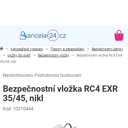
Přejít
na
obsah
NÁ
KO
Kancelářské vybavení
Trezory a zabezpečení
Bezpečnostní zámky
Vložky do dveří
Bezpečnostní vložky
Bezpečnostní vložka RC4 EXR
35/45, nikl
Průměrné
Neohodnoceno
Podrobnosti hodnocení
hodnocení
produktu
Bezpečnostní vložka RC4 EXR
je
35/45, nikl
0,0
z
Kód:
10310444
5
hvězdiček.