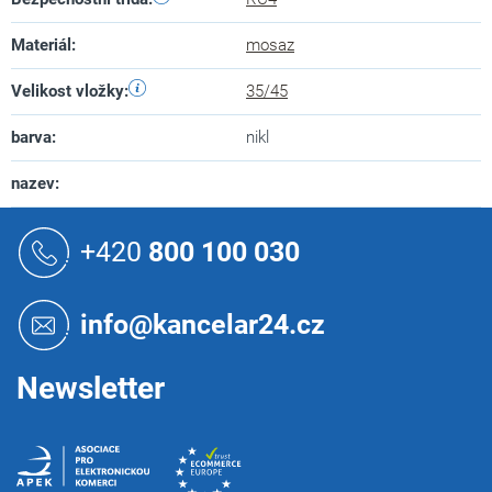
Materiál
:
mosaz
Velikost vložky
:
35/45
barva
:
nikl
nazev
:
Z
á
+420
800 100 030
p
a
t
info@kancelar24.cz
í
Newsletter