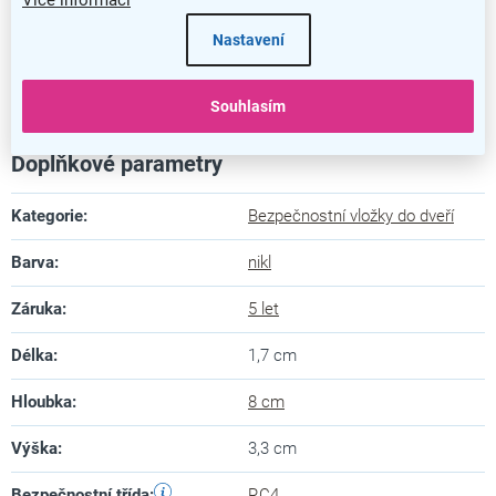
Více informací
Nastavení
Bezpečnostní vložka RC4 EXR
Souhlasím
Doplňkové parametry
Kategorie
:
Bezpečnostní vložky do dveří
Barva
:
nikl
Záruka
:
5 let
Délka
:
1,7 cm
Hloubka
:
8 cm
Výška
:
3,3 cm
Bezpečnostní třída
:
RC4