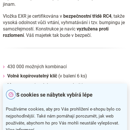
jinam.
Vložka EXR je certifikována v
bezpečnostní třídě RC4
, takže
vysoká odolnost vůči vrtání, vyhmatávání i tzv. bumpingu je
samozřejmostí. Konstrukce je navíc
vyztužena proti
rozlomení
. Váš majetek tak bude v bezpečí.
430 000 možných kombinací
Volně kopírovatelný klíč
(v balení 6 ks)
Mosaz
, povrchová úprava matný nikl
S cookies se nábytek vybírá lépe
Montážní šrouby jsou
součástí balení
Používáme cookies, aby pro Vás prohlížení e-shopu bylo co
nejpohodlnější. Také nám pomáhají porozumět, jak web
používáte, abychom ho pro Vás mohli neustále vylepšovat.