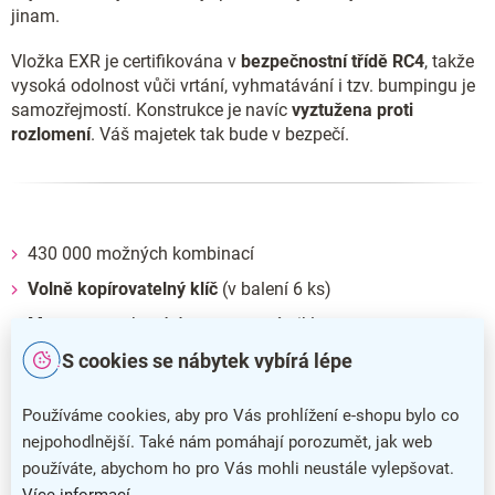
jinam.
Vložka EXR je certifikována v
bezpečnostní třídě RC4
, takže
vysoká odolnost vůči vrtání, vyhmatávání i tzv. bumpingu je
samozřejmostí. Konstrukce je navíc
vyztužena proti
rozlomení
. Váš majetek tak bude v bezpečí.
430 000 možných kombinací
Volně kopírovatelný klíč
(v balení 6 ks)
Mosaz
, povrchová úprava matný nikl
S cookies se nábytek vybírá lépe
Montážní šrouby jsou
součástí balení
Používáme cookies, aby pro Vás prohlížení e-shopu bylo co
nejpohodlnější. Také nám pomáhají porozumět, jak web
používáte, abychom ho pro Vás mohli neustále vylepšovat.