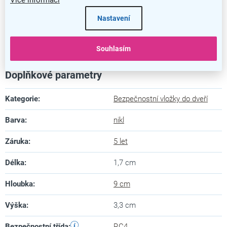
Více informací
Nastavení
Bezpečnostní vložka RC4 EXR
Souhlasím
Doplňkové parametry
Kategorie
:
Bezpečnostní vložky do dveří
Barva
:
nikl
Záruka
:
5 let
Délka
:
1,7 cm
Hloubka
:
9 cm
Výška
:
3,3 cm
Bezpečnostní třída
:
RC4