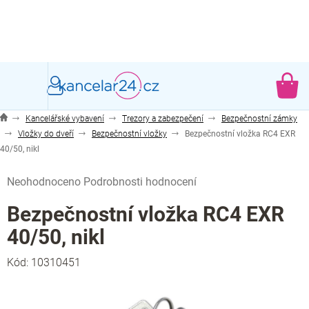
Přejít
na
obsah
NÁ
KO
Kancelářské vybavení
Trezory a zabezpečení
Bezpečnostní zámky
Vložky do dveří
Bezpečnostní vložky
Bezpečnostní vložka RC4 EXR
40/50, nikl
Průměrné
Neohodnoceno
Podrobnosti hodnocení
hodnocení
produktu
Bezpečnostní vložka RC4 EXR
je
40/50, nikl
0,0
z
Kód:
10310451
5
hvězdiček.