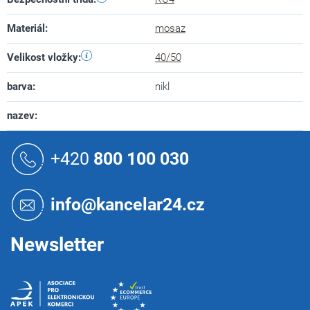
Materiál
:
mosaz
Velikost vložky
:
40/50
barva
:
nikl
nazev
:
Z
á
+420
800 100 030
p
a
t
info@kancelar24.cz
í
Newsletter