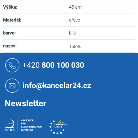
Výška
:
45 cm
Materiál
:
dřevo
barva
:
bílá
nazev
:
15890
Z
á
+420
800 100 030
p
a
t
info@kancelar24.cz
í
Newsletter