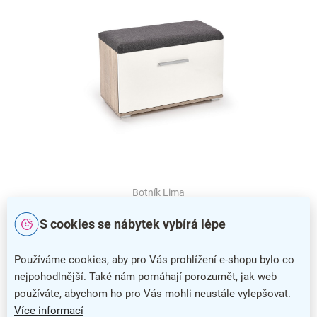
Botník Lima
Botník Lima
S cookies se nábytek vybírá lépe
Botník Lima se řadí do celé nábytkové řady Lima, která si
Používáme cookies, aby pro Vás prohlížení e-shopu bylo co
vás získá svým decentním designovým provedením. Tento
nejpohodlnější. Také nám pomáhají porozumět, jak web
botník se skvěle vyjímá v
předsíni
či vstupní chodbě.
používáte, abychom ho pro Vás mohli neustále vylepšovat.
Konstrukce je vyrobená z dřevotřískových laminovaných
Více informací