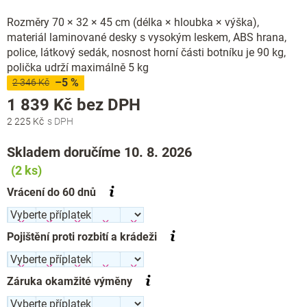
Rozměry 70 × 32 × 45 cm (délka × hloubka × výška),
materiál laminované desky s vysokým leskem, ABS hrana,
police, látkový sedák, nosnost horní části botníku je 90 kg,
polička udrží maximálně 5 kg
–5 %
2 346 Kč
Měrná
1 839 Kč
bez DPH
cena:
2 225 Kč
Skladem doručíme 10. 8. 2026
(2 ks)
Vrácení do 60 dnů
Pojištění proti rozbití a krádeži
Záruka okamžité výměny