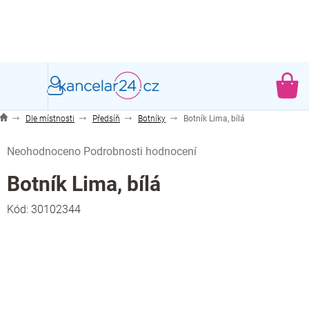
Přejít
na
obsah
NÁ
KO
Dle místnosti
Předsíň
Botníky
Botník Lima, bílá
Průměrné
Neohodnoceno
Podrobnosti hodnocení
hodnocení
produktu
Botník Lima, bílá
je
0,0
Kód:
30102344
z
5
hvězdiček.