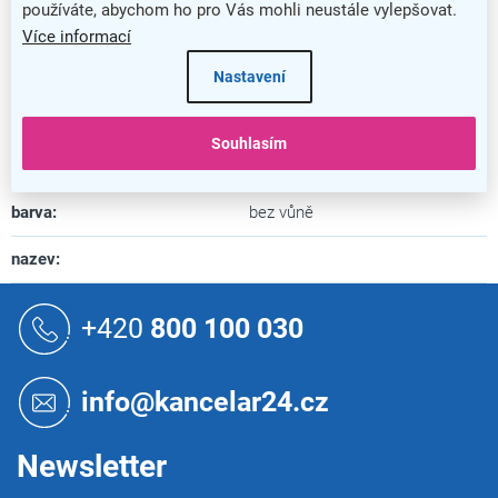
používáte, abychom ho pro Vás mohli neustále vylepšovat.
Barva
:
červená
Více informací
Záruka
:
5 let
Nastavení
Objem
:
10 l
Souhlasím
Vůně
:
ne
barva
:
bez vůně
nazev
:
Z
á
+420
800 100 030
p
a
t
info@kancelar24.cz
í
Newsletter