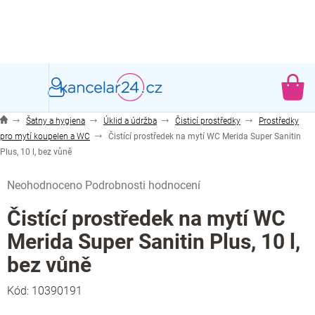
Přejít
na
obsah
NÁ
KO
Šatny a hygiena
Úklid a údržba
Čisticí prostředky
Prostředky
pro mytí koupelen a WC
Čistící prostředek na mytí WC Merida Super Sanitin
Plus, 10 l, bez vůně
Průměrné
Neohodnoceno
Podrobnosti hodnocení
hodnocení
produktu
Čistící prostředek na mytí WC
je
Merida Super Sanitin Plus, 10 l,
0,0
z
bez vůně
5
hvězdiček.
Kód:
10390191