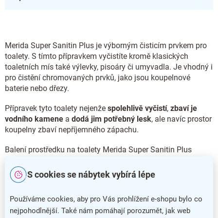
Merida Super Sanitin Plus je výborným čisticím prvkem pro
toalety. S tímto přípravkem vyčistíte kromě klasických
toaletních mís také výlevky, pisoáry či umyvadla. Je vhodný i
pro čistění chromovaných prvků, jako jsou koupelnové
baterie nebo dřezy.
Přípravek tyto toalety nejenže
spolehlivě vyčistí
,
zbaví je
vodního kamene
a
dodá jim potřebný lesk
, ale navíc prostor
koupelny zbaví nepříjemného zápachu.
Balení prostředku na toalety Merida Super Sanitin Plus
disponuje
objemem 10 litrů.
S cookies se nábytek vybírá lépe
Doplňkové parametry
Používáme cookies, aby pro Vás prohlížení e-shopu bylo co
Prostředky pro mytí koupelen a
Kategorie
:
nejpohodlnější. Také nám pomáhají porozumět, jak web
WC