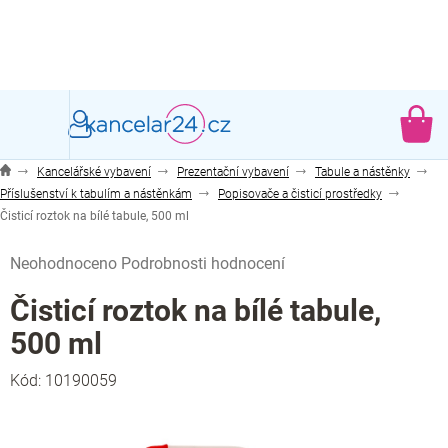
Přejít
na
obsah
NÁ
KO
Kancelářské vybavení
Prezentační vybavení
Tabule a nástěnky
Příslušenství k tabulím a nástěnkám
Popisovače a čisticí prostředky
Čisticí roztok na bílé tabule, 500 ml
Průměrné
Neohodnoceno
Podrobnosti hodnocení
hodnocení
produktu
Čisticí roztok na bílé tabule,
je
500 ml
0,0
z
Kód:
10190059
5
hvězdiček.