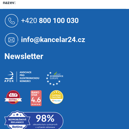
nazev
:
Z
á
+420
800 100 030
p
a
t
info@kancelar24.cz
í
Newsletter