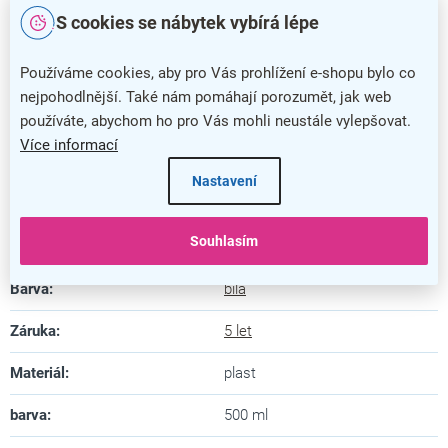
S cookies se nábytek vybírá lépe
Popis
Používáme cookies, aby pro Vás prohlížení e-shopu bylo co
nejpohodlnější. Také nám pomáhají porozumět, jak web
Sprej na čištění bílých tabulí je ideálním řešením pro
používáte, abychom ho pro Vás mohli neustále vylepšovat.
odstranění skvrn, které vznikají po fixech na popisovatelných
Více informací
tabulích. Objem čisticího roztoku ve spreji je 500 ml.
Nastavení
Doplňkové parametry
Popisovače a čisticí prostředky
Kategorie
:
Souhlasím
na tabule
Barva
:
bílá
Záruka
:
5 let
Materiál
:
plast
barva
:
500 ml