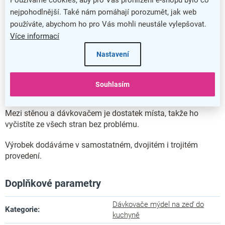
na konci zásobníku, které regulují ideální dávku mycího
nejpohodlnější. Také nám pomáhají porozumět, jak web
přípravku.
používáte, abychom ho pro Vás mohli neustále vylepšovat.
Více informací
Nastavení
Jednoduchá údržba
Díky širokému otvoru nádobky zvládnete doplnit mýdlo,
Souhlasím
šampon či jiný prostředek snadno a bez znečištění okolí.
Dávkovač díky použitým materiálům udržíte
snadno čistý
.
Mezi stěnou a dávkovačem je dostatek místa, takže ho
vyčistíte ze všech stran bez problému.
Výrobek dodáváme v samostatném, dvojitém i trojitém
provedení.
Doplňkové parametry
Dávkovače mýdel na zeď do
Kategorie
:
kuchyně