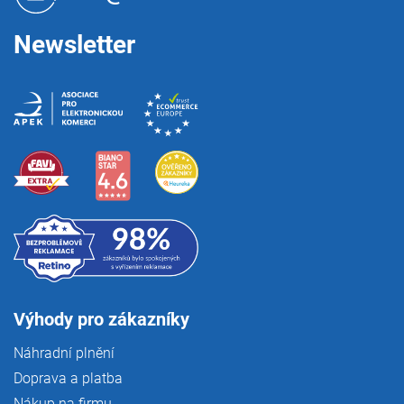
í
Newsletter
Výhody pro zákazníky
Náhradní plnění
Doprava a platba
Nákup na firmu