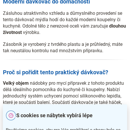
Moderní dávkovač do domácnosti
Zásluhou atraktivního vzhledu a důmyslného provedení se
tento dávkovač mýdla hodí do každé moderní koupelny či
kuchyně. Odolné tělo z nerezové oceli vám zaručuje
dlouhou
životnost
výrobku.
Zásobník je vyrobený z tvrdého plastu a je průhledný, máte
tak neustálou kontrolu nad množstvím přípravku.
Proč si pořídit tento praktický dávkovač?
Velký objem
nádobky pro mycí přípravek z tohoto produktu
dělá ideálního pomocníka do kuchyně či koupelny. Nabízí
jednoduchý systém uchycení pomocí silikonového lepidla,
které je součástí balení. Součástí dávkovače je také háček,
na který si můžete upevnit houbičku či žiletku.
S cookies se nábytek vybírá lépe
Jako náplň nádobky můžete zvolit tekuté mýdlo, šampon či
sprchový gel. Oceníte také
přesné dávkování
pomocí páček
Používáme cookies, aby pro Vás prohlížení e-shopu bylo co