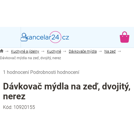
Přejít
na
obsah
NÁ
KO
Kuchyně a jídelny
Kuchyně
Dávkovače mýdla
Na zeď
Dávkovač mýdla na zeď, dvojitý, nerez
Průměrné
1 hodnocení
Podrobnosti hodnocení
hodnocení
produktu
Dávkovač mýdla na zeď, dvojitý,
je
nerez
5,0
z
Kód:
10920155
5
hvězdiček.