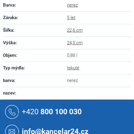
Barva
:
nerez
Záruka
:
5 let
Šířka
:
22,6 cm
Výška
:
24,5 cm
Objem
:
0,88 l
Typ mýdla
:
tekuté
barva
:
nerez
nazev
:
Z
á
+420
800 100 030
p
a
t
info@kancelar24.cz