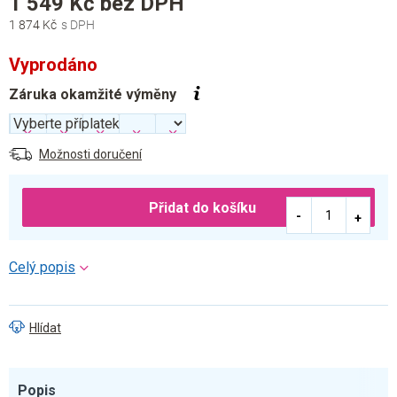
1 549 Kč
bez DPH
cena:
1 874 Kč
Vyprodáno
Záruka okamžité výměny
Možnosti doručení
Přidat do košíku
Hlídat
Popis