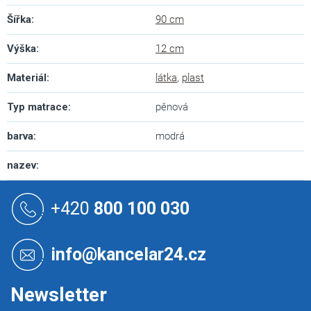
Šířka
:
90 cm
Výška
:
12 cm
Materiál
:
látka
,
plast
Typ matrace
:
pěnová
barva
:
modrá
nazev
:
Z
á
+420
800 100 030
p
a
t
info@kancelar24.cz
í
Newsletter