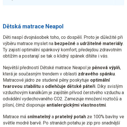
Dětská matrace Neapol
Děti naspí dvojnásobek toho, co dospělí. Proto je důležité při
výběru matrace myslet na
bezpečné
a
udržitelné materiály
.
Ty zajistí optimální spánkový komfort, předejdou zdravotním
obtížím a postarají se tak o klidný spánek dítěte i vás.
Největší předností Dětské matrace Neapol je
pěnová výplň
,
která je současným trendem v oblasti
zdravého spánku
.
Matracové jádro ze studené pěny poskytuje
optimální
tvarovou stabilitu
a
odlehčuje dětské páteři
. Díky svislým
vzduchovým kanálkům je zajištěn přívod čerstvého vzduchu a
odvádění vydechovaného CO2. Zamezuje množení roztočů a
plísní, čímž disponuje
antialergickými vlastnostmi
.
Matrace má
snímatelný
a
pratelný potah
ze 100% bavlny ve
světle modré barvě. Po stranách potahu je zip pro snadnější