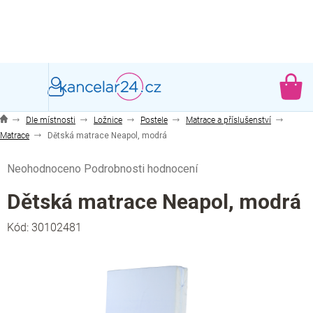
Přejít
na
obsah
NÁ
KO
Dle místnosti
Ložnice
Postele
Matrace a příslušenství
Matrace
Dětská matrace Neapol, modrá
Průměrné
Neohodnoceno
Podrobnosti hodnocení
hodnocení
produktu
Dětská matrace Neapol, modrá
je
0,0
Kód:
30102481
z
5
hvězdiček.