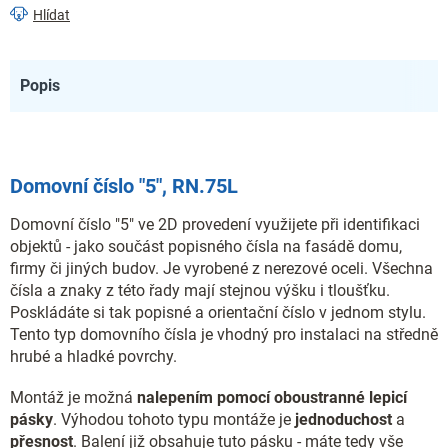
Hlídat
Popis
Domovní číslo "5", RN.75L
Domovní číslo "5" ve 2D provedení využijete při identifikaci
objektů - jako součást popisného čísla na fasádě domu,
firmy či jiných budov. Je vyrobené z nerezové oceli. Všechna
čísla a znaky z této řady mají stejnou výšku i tloušťku.
Poskládáte si tak popisné a orientační číslo v jednom stylu.
Tento typ domovního čísla je vhodný pro instalaci na středně
hrubé a hladké povrchy.
Montáž je možná
nalepením pomocí oboustranné lepicí
pásky
. Výhodou tohoto typu montáže je
jednoduchost
a
přesnost
. Balení již obsahuje tuto pásku - máte tedy vše