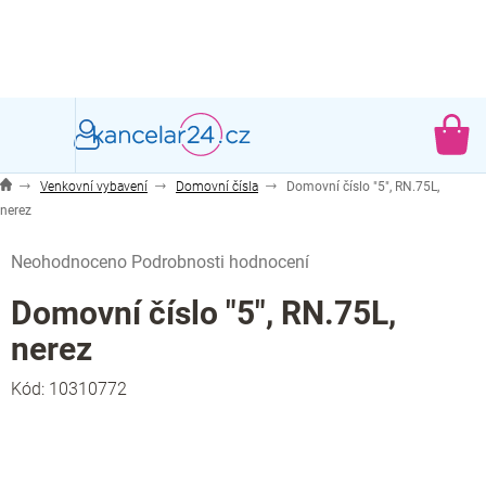
Přejít
na
obsah
NÁ
KO
Venkovní vybavení
Domovní čísla
Domovní číslo "5", RN.75L,
nerez
Průměrné
Neohodnoceno
Podrobnosti hodnocení
hodnocení
produktu
Domovní číslo "5", RN.75L,
je
nerez
0,0
z
Kód:
10310772
5
hvězdiček.