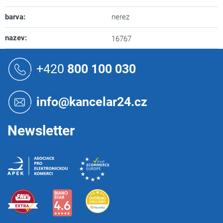
barva
:
nerez
nazev
:
16767
Z
á
+420
800 100 030
p
a
t
info@kancelar24.cz
í
Newsletter