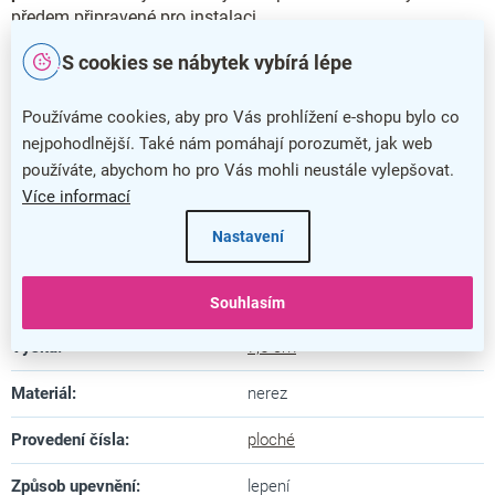
předem připravené pro instalaci.
Doplňkové parametry
S cookies se nábytek vybírá lépe
Kategorie
:
Domovní čísla
Používáme cookies, aby pro Vás prohlížení e-shopu bylo co
nejpohodlnější. Také nám pomáhají porozumět, jak web
Barva
:
nerez
používáte, abychom ho pro Vás mohli neustále vylepšovat.
Více informací
Záruka
:
5 let
Nastavení
Délka
:
5 cm
Hloubka
:
0,2 cm
Souhlasím
Výška
:
7,5 cm
Materiál
:
nerez
Provedení čísla
:
ploché
Způsob upevnění
:
lepení