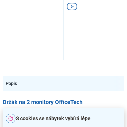
Popis
Držák na 2 monitory OfficeTech
Posuňte ergonomii svého
výškově nastavitelného stolu
S cookies se nábytek vybírá lépe
OfficeTech
ještě o úroveň výš s našimi doplňky! Tento držák
se 2 rameny vám dovolí si své
obrazovky polohovat na