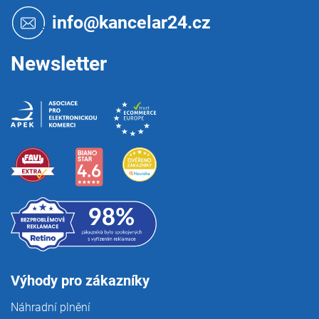
a
t
info@kancelar24.cz
í
Newsletter
Výhody pro zákazníky
Náhradní plnění