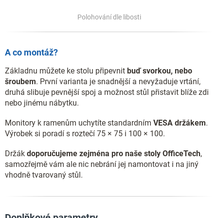
Polohování dle libosti
A co montáž?
Základnu můžete ke stolu připevnit
buď svorkou, nebo
šroubem
. První varianta je snadnější a nevyžaduje vrtání,
druhá slibuje pevnější spoj a možnost stůl přistavit blíže zdi
nebo jinému nábytku.
Monitory k ramenům uchytíte standardním
VESA držákem
.
Výrobek si poradí s roztečí 75 × 75 i 100 × 100.
Držák
doporučujeme zejména pro naše stoly OfficeTech
,
samozřejmě vám ale nic nebrání jej namontovat i na jiný
vhodně tvarovaný stůl.
Doplňkové parametry