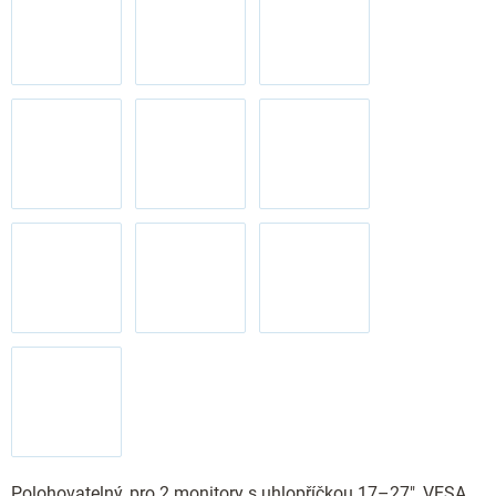
Polohovatelný, pro 2 monitory s uhlopříčkou 17–27", VESA