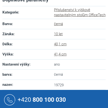
Příslušenství k výškově
Kategorie
:
nastavitelným stolům OfficeTech
Barva
:
černá
Záruka
:
10 let
Délka
:
40,1 cm
Výška
:
41,4 cm
Nastavení výšky
:
ano
barva
:
černá
nazev
:
19729
Z
á
+420
800 100 030
p