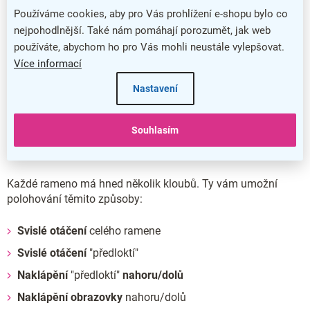
bezpočet způsobů
, ať už zrovna sedíte, nebo stojíte.
Používáme cookies, aby pro Vás prohlížení e-shopu bylo co
nejpohodlnější. Také nám pomáhají porozumět, jak web
používáte, abychom ho pro Vás mohli neustále vylepšovat.
Více informací
Čím si vás získá?
Nastavení
Držák je vhodný pro 2 obrazovky s
uhlopříčkou 17–27"
(přibližně 43–69 cm). Ty k němu připevníte standardním
Souhlasím
čtvercovým
úchytem VESA
, a to buď 75 × 75, nebo 100 ×
100.
Každé rameno má hned několik kloubů. Ty vám umožní
polohování těmito způsoby:
Svislé otáčení
celého ramene
Svislé otáčení
"předloktí"
Naklápění
"předloktí"
nahoru/dolů
Naklápění obrazovky
nahoru/dolů