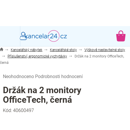
Přejít
na
obsah
NÁ
KO
Kancelářský nábytek
Kancelářské stoly
Výškově nastavitelné stoly
Příslušenství; ergonomické vychytávky
Držák na 2 monitory OfficeTech,
černá
Průměrné
Neohodnoceno
Podrobnosti hodnocení
hodnocení
produktu
Držák na 2 monitory
je
OfficeTech, černá
0,0
z
Kód:
40600497
5
hvězdiček.