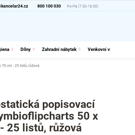
@kancelar24.cz
800 100 030
giena
Dílny
Zahradní nábytek
Venkovní vybavení
 70 cm - 25 listů, růžová
ostatická popisovací
Symbioflipcharts 50 x
- 25 listů, růžová