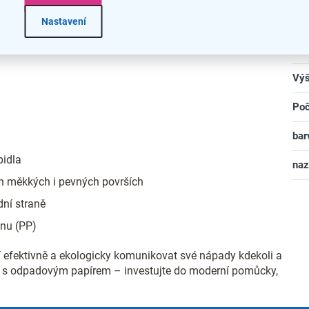
Zár
Nastavení
 povrch můžete psát běžnými fixami. Navíc je fólie vyrobena z
což usnadňuje její recyklaci a snižuje environmentální
Dél
Vý
Poč
bar
pidla
na
ch měkkých i pevných površích
ní straně
enu (PP)
í efektivně a ekologicky komunikovat své nápady kdekoli a
ti s odpadovým papírem – investujte do moderní pomůcky,