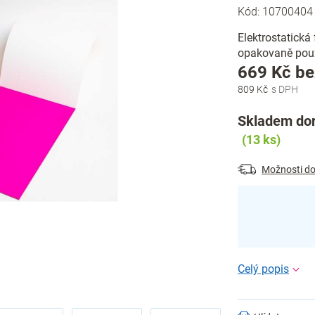
Kód:
10700404
Elektrostatická
opakovaně použi
669 Kč b
809 Kč
Skladem dor
(13 ks)
Možnosti do