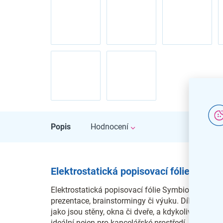
Popis
Hodnocení
Elektrostatická popisovací fólie Symbio
Elektrostatická popisovací fólie Symbioflipcharts 
prezentace, brainstormingy či výuku. Díky samopř
jako jsou stěny, okna či dveře, a kdykoliv ji pře
ideální nejen pro kancelářské prostředí, ale tak