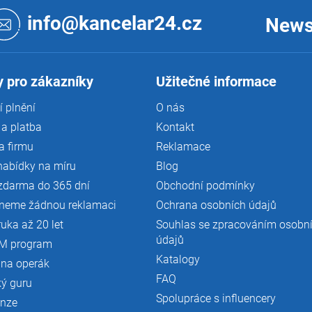
info@kancelar24.cz
News
 pro zákazníky
Užitečné informace
 plnění
O nás
a platba
Kontakt
a firmu
Reklamace
nabídky na míru
Blog
zdarma do 365 dní
Obchodní podmínky
neme žádnou reklamaci
Ochrana osobních údajů
ruka až 20 let
Souhlas se zpracováním osobn
údajů
M program
Katalogy
 na operák
FAQ
ký guru
Spolupráce s influencery
enze