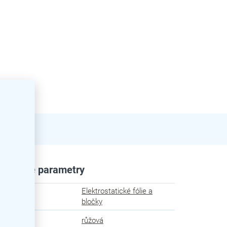
plňkové parametry
Elektrostatické fólie a
egorie
:
bločky
va
:
růžová