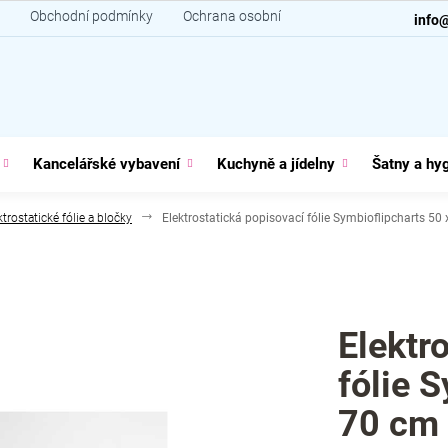
Obchodní podmínky
Ochrana osobních údajů
Kontakt
info
Kancelářské vybavení
Kuchyně a jídelny
Šatny a hy
ktrostatické fólie a bločky
Elektrostatická popisovací fólie Symbioflipcharts 50 x
Elektr
fólie 
70 cm 