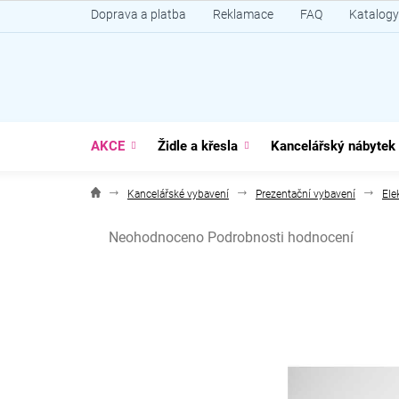
Přejít
Doprava a platba
Reklamace
FAQ
Katalogy
na
obsah
AKCE
Židle a křesla
Kancelářský nábytek
Kancelářské vybavení
Prezentační vybavení
Ele
Průměrné
Neohodnoceno
Podrobnosti hodnocení
hodnocení
produktu
je
0,0
z
5
hvězdiček.