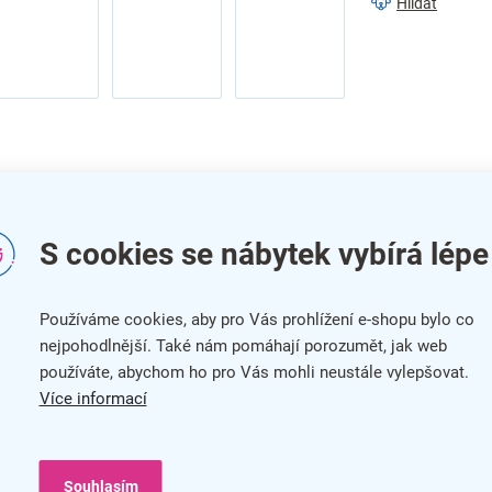
Hlídat
S cookies se nábytek vybírá lépe
Používáme cookies, aby pro Vás prohlížení e-shopu bylo co
nejpohodlnější. Také nám pomáhají porozumět, jak web
Do
používáte, abychom ho pro Vás mohli neustále vylepšovat.
flipcharts 50 x 70 cm - 25 listů
Více informací
představuje inovativní a flexibilní řešení pro vaše
Kat
ilnavému efektu lze fólii snadno připevnit na různé povrchy,
sunout bez poškození nebo zanechání stop. Tento produkt je
Bar
Souhlasím
é do domácnosti nebo výukových prostor.