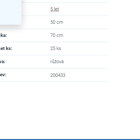
uka
:
5 let
ka
:
50 cm
ška
:
70 cm
et ks
:
25 ks
va
:
růžová
zev
:
200433