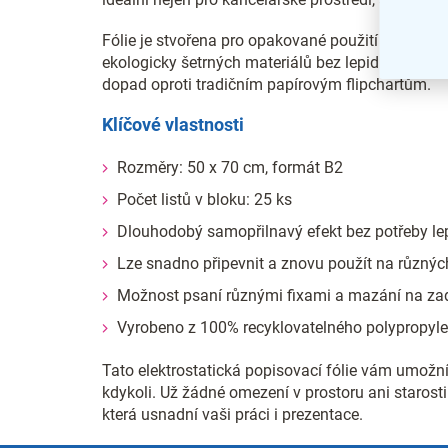
Fólie je stvořena pro opakované použití a na její
ekologicky šetrných materiálů bez lepidla a PVC, 
dopad oproti tradičním papírovým flipchartům.
Klíčové vlastnosti
Rozměry: 50 x 70 cm, formát B2
Počet listů v bloku: 25 ks
Dlouhodobý samopřilnavý efekt bez potřeby le
Lze snadno připevnit a znovu použít na různý
Možnost psaní různými fixami a mazání na zad
Vyrobeno z 100% recyklovatelného polypropyl
Tato elektrostatická popisovací fólie vám umožn
kdykoli. Už žádné omezení v prostoru ani staros
která usnadní vaši práci i prezentace.