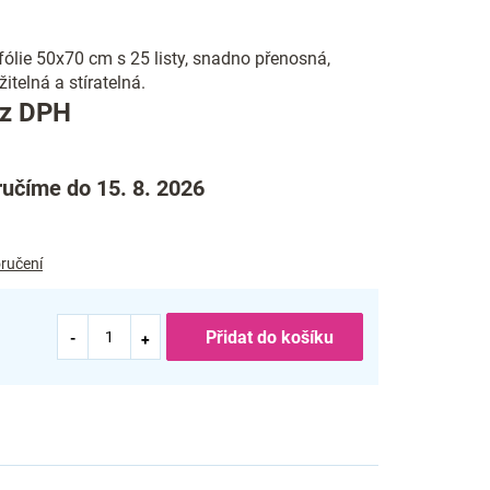
 fólie 50x70 cm s 25 listy, snadno přenosná,
telná a stíratelná.
Měrná
ez DPH
cena:
učíme do 15. 8. 2026
ručení
Přidat do košíku