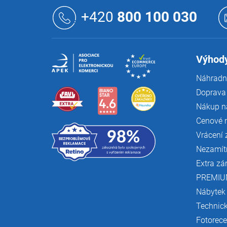
Z
á
+420
800 100 030
p
a
t
í
Výhody
Náhradní
Doprava 
Nákup n
Cenové 
Vrácení 
Nezamít
Extra zá
PREMIU
Nábytek
Technic
Fotorec