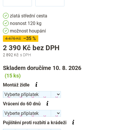
zlatá střední cesta
nosnost 120 kg
možnost houpání
–35 %
4 476 Kč
Měrná
2 390 Kč
bez DPH
cena:
2 892 Kč
Skladem doručíme 10. 8. 2026
(15 ks)
Montáž židle
Vrácení do 60 dnů
Pojištění proti rozbití a krádeži