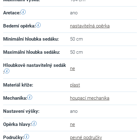
Aretace
:
ano
Bederní opěrka
:
nastavitelná opěrka
Minimální hloubka sedáku
:
50 cm
Maximální hloubka sedáku
:
50 cm
Hloubkově nastavitelný sedák
ne
:
Materiál kříže
:
plast
Mechanika
:
houpací mechanika
Nastavení výšky
:
ano
Opěrka hlavy
:
ne
Područky
:
pevné područky