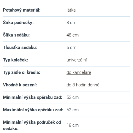
Potahový materiál
:
látka
Šířka područky
:
8 cm
Šířka sedáku
:
48 cm
Tloušťka sedáku
:
6 cm
Typ koleček
:
univerzální
Typ židle či křesla
:
do kanceláře
Vhodné k sezení
:
do 8 hodin denně
Minimální výška opěráku zad
:
52 cm
Maximální výška opěráku zad
:
52 cm
Minimální výška područek od
18 cm
sedáku
: