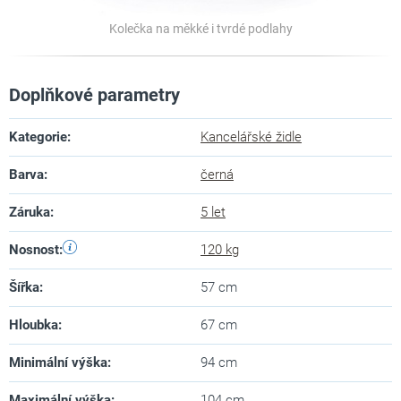
Kolečka na měkké i tvrdé podlahy
Doplňkové parametry
Kategorie
:
Kancelářské židle
Barva
:
černá
Záruka
:
5 let
Nosnost
:
120 kg
Šířka
:
57 cm
Hloubka
:
67 cm
Minimální výška
:
94 cm
Maximální výška
:
104 cm