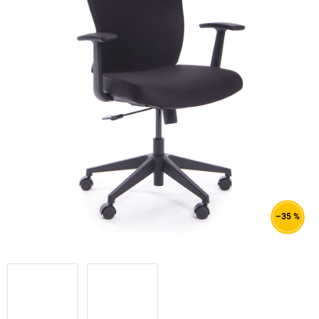
–35 %