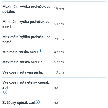
Maximální výška područek od
18 cm
sedáku
:
Minimální výška područek od
60 cm
země
:
Maximální výška područek od
70 cm
země
:
Minimální výška sedu
:
42 cm
Maximální výška sedu
:
52 cm
Výškové nastavení pístu
:
10 cm
Výškově nastavitelný opěrák
zad
ne
:
Zvýšený opěrák zad
:
ne