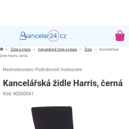
Přejít
na
obsah
NÁ
KO
Židle a křesla
Kancelářské židle a křesla
Židle
Kancelářská
židle Harris, černá
Průměrné
Neohodnoceno
Podrobnosti hodnocení
hodnocení
produktu
Kancelářská židle Harris, černá
je
0,0
Kód:
40300041
z
5
hvězdiček.