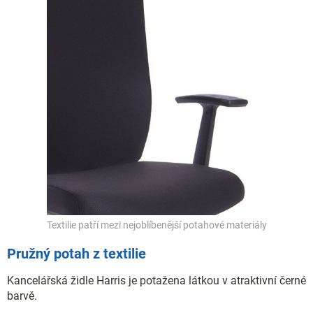
Textilie patří mezi nejoblíbenější potahové materiály
Pružný potah z textilie
Kancelářská židle Harris je potažena látkou v atraktivní černé
barvě.