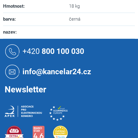
Hmotnost
:
18 kg
barva
:
černá
nazev
:
Z
á
+420
800 100 030
p
a
t
info@kancelar24.cz
í
Newsletter