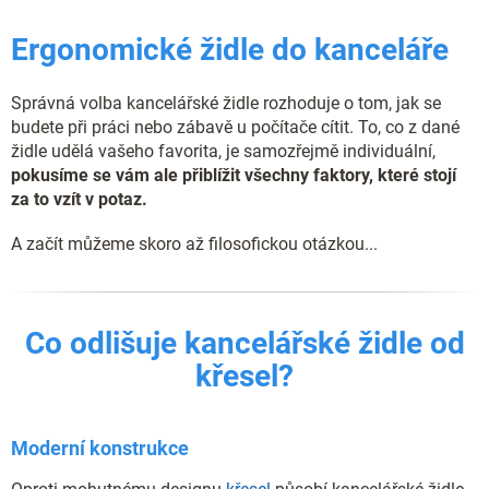
ý
p
Ergonomické židle do kanceláře
i
s
u
Správná volba kancelářské židle rozhoduje o tom, jak se
budete při práci nebo zábavě u počítače cítit. To, co z dané
židle udělá vašeho favorita, je samozřejmě individuální,
pokusíme se vám ale přiblížit všechny faktory, které stojí
za to vzít v potaz.
A začít můžeme skoro až filosofickou otázkou...
Co odlišuje kancelářské židle od
křesel?
Moderní konstrukce