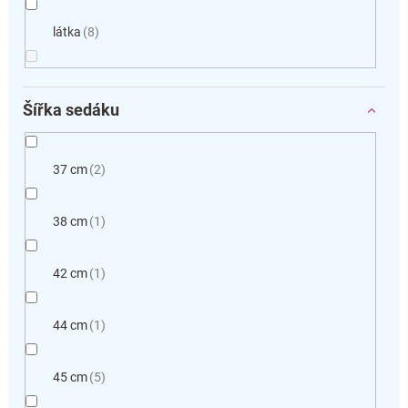
látka
8
Šířka sedáku
37 cm
2
38 cm
1
42 cm
1
44 cm
1
45 cm
5