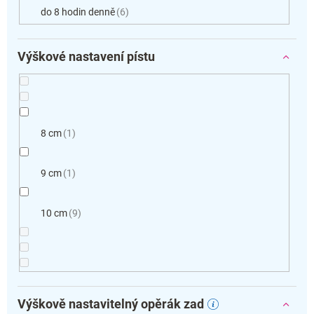
do 8 hodin denně
6
Výškové nastavení pístu
8 cm
1
9 cm
1
10 cm
9
Výškově nastavitelný opěrák zad