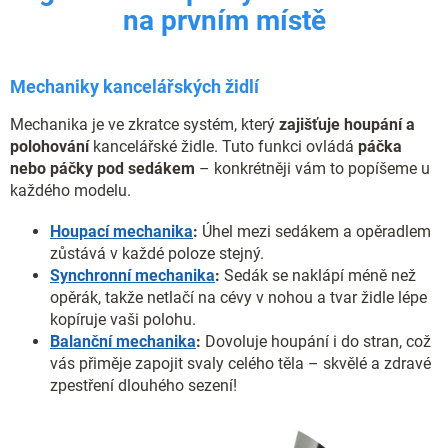
na prvním místě
Mechaniky kancelářských židlí
Mechanika je ve zkratce systém, který
zajišťuje houpání a
polohování
kancelářské židle. Tuto funkci ovládá
páčka
nebo páčky pod sedákem
– konkrétněji vám to popíšeme u
každého modelu.
Houpací mechanika
:
Úhel mezi sedákem a opěradlem
zůstává v každé poloze stejný.
Synchronní mechanika
:
Sedák se naklápí méně než
opěrák, takže netlačí na cévy v nohou a tvar židle lépe
kopíruje vaši polohu.
Balanční mechanika
:
Dovoluje houpání i do stran, což
vás přiměje zapojit svaly celého těla – skvělé a zdravé
zpestření dlouhého sezení!