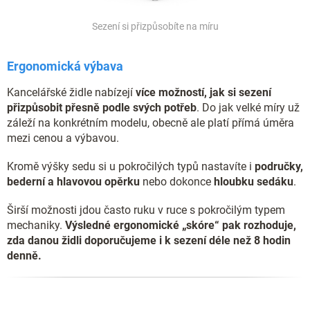
Sezení si přizpůsobíte na míru
Ergonomická výbava
Kancelářské židle nabízejí
více možností, jak si sezení
přizpůsobit přesně podle svých potřeb
. Do jak velké míry už
záleží na konkrétním modelu, obecně ale platí přímá úměra
mezi cenou a výbavou.
Kromě výšky sedu si u pokročilých typů nastavíte i
područky,
bederní a hlavovou opěrku
nebo dokonce
hloubku sedáku
.
Širší možnosti jdou často ruku v ruce s pokročilým typem
mechaniky.
Výsledné ergonomické „skóre“ pak rozhoduje,
zda danou židli doporučujeme i k sezení déle než 8 hodin
denně.