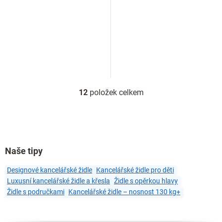
12
položek celkem
O
v
l
á
d
a
Naše tipy
c
í
Designové kancelářské židle
Kancelářské židle pro děti
p
r
Luxusní kancelářské židle a křesla
Židle s opěrkou hlavy
v
Židle s područkami
Kancelářské židle – nosnost 130 kg+
k
y
v