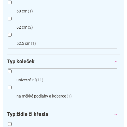
60 cm
1
62 cm
2
52,5 cm
1
Typ koleček
univerzální
11
na měkké podlahy a koberce
1
Typ židle či křesla