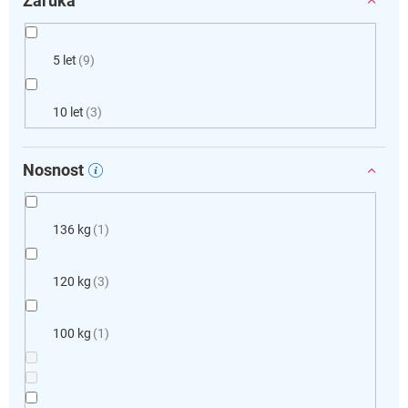
Záruka
5 let
9
10 let
3
Nosnost
136 kg
1
120 kg
3
100 kg
1