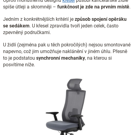
Oproti mohutnému designu
křesel
působí kancelářské židle
spíše útleji a skromněji –
funkčnost je zde na prvním místě
.
Jedním z konkrétnějších kritérií je
způsob spojení opěráku
se sedákem
. U křesel zpravidla tvoří jeden celek, často
zpevněný područkami.
U židlí (zejména pak u těch pokročilých) nejsou smontované
napevno, což jim umožňuje naklánění v jiném úhlu. Přesně
to je podstatou
synchronní mechaniky
, na kterou si
posvítíme níže.