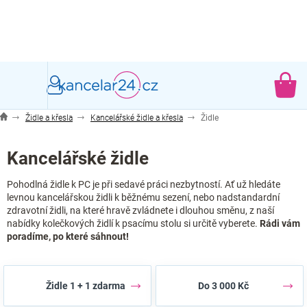
Přejít
na
obsah
NÁ
KO
Židle a křesla
Kancelářské židle a křesla
Židle
Kancelářské židle
Pohodlná židle k PC je při sedavé práci nezbytností. Ať už hledáte
levnou kancelářskou židli k běžnému sezení, nebo nadstandardní
zdravotní židli, na které hravě zvládnete i dlouhou směnu, z naší
nabídky kolečkových židlí k psacímu stolu si určitě vyberete.
Rádi vám
poradíme, po které sáhnout!
Židle 1 + 1 zdarma
Do 3 000 Kč