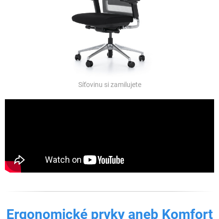
Síťovinu si zamilujete
Ergonomické prvky aneb Komfort