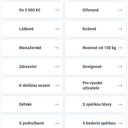
Do 5 000 Kč
Síťované
Látkové
Kožené
Manažerské
Nosnost od 150 kg
Zdravotní
Designové
Pro vysoké
K delšímu sezení
uživatele
Dětské
S opěrkou hlavy
S područkami
S bederní opěrkou