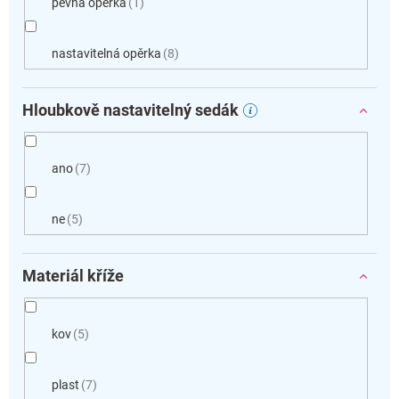
pevná opěrka
1
nastavitelná opěrka
8
Hloubkově nastavitelný sedák
ano
7
ne
5
Materiál kříže
kov
5
plast
7