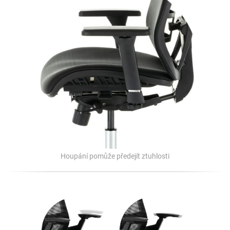
Houpání pomůže předejít ztuhlosti