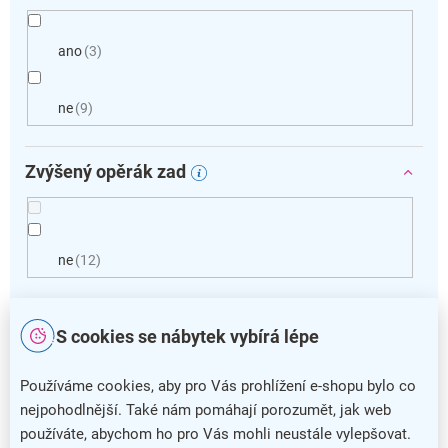
ano
3
ne
9
Zvýšený opěrák zad
ne
12
Vymazat filtry
S cookies se nábytek vybírá lépe
V
ý
Používáme cookies, aby pro Vás prohlížení e-shopu bylo co
p
nejpohodlnější. Také nám pomáhají porozumět, jak web
i
používáte, abychom ho pro Vás mohli neustále vylepšovat.
s