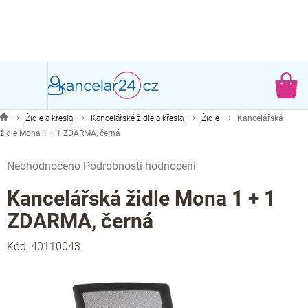
Přejít
na
obsah
NÁ
KO
Židle a křesla
Kancelářské židle a křesla
Židle
Kancelářská
židle Mona 1 + 1 ZDARMA, černá
Průměrné
Neohodnoceno
Podrobnosti hodnocení
hodnocení
produktu
Kancelářská židle Mona 1 + 1
je
ZDARMA, černá
0,0
z
Kód:
40110043
5
hvězdiček.