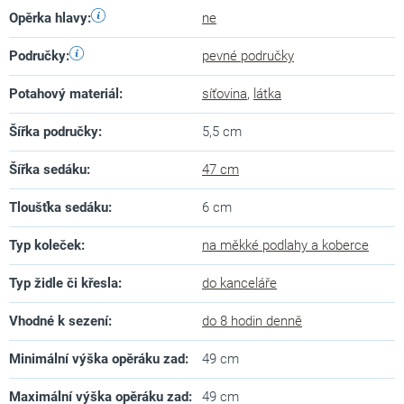
Opěrka hlavy
:
ne
Područky
:
pevné područky
Potahový materiál
:
síťovina
,
látka
Šířka područky
:
5,5 cm
Šířka sedáku
:
47 cm
Tloušťka sedáku
:
6 cm
Typ koleček
:
na měkké podlahy a koberce
Typ židle či křesla
:
do kanceláře
Vhodné k sezení
:
do 8 hodin denně
Minimální výška opěráku zad
:
49 cm
Maximální výška opěráku zad
:
49 cm