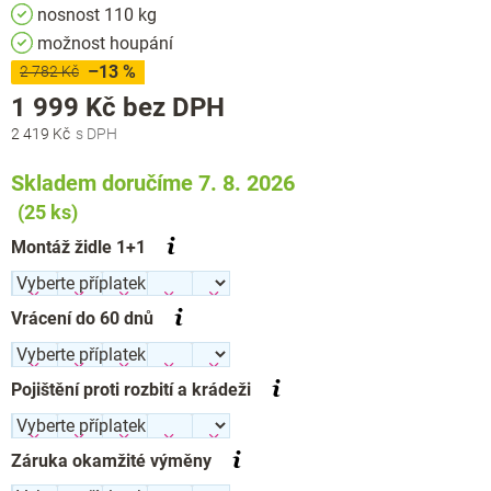
nosnost 110 kg
možnost houpání
–13 %
2 782 Kč
Měrná
1 999 Kč
bez DPH
cena:
2 419 Kč
Skladem doručíme 7. 8. 2026
(25 ks)
Montáž židle 1+1
Vrácení do 60 dnů
Pojištění proti rozbití a krádeži
Záruka okamžité výměny