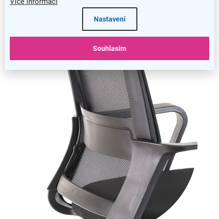
Více informací
Ovládání mechaniky najdete klasicky pod sedákem
Nastavení
Výbava židle
Souhlasím