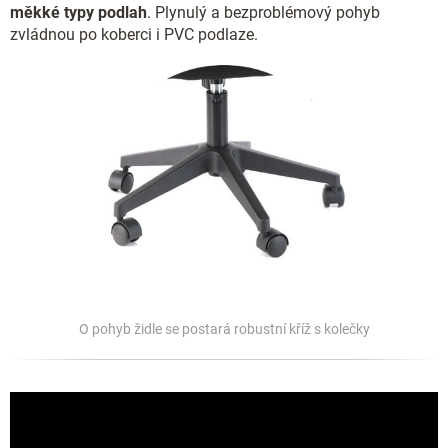
měkké typy podlah
. Plynulý a bezproblémový pohyb
zvládnou po koberci i PVC podlaze.
O pohyb židle se postará robustní kříž s kolečky