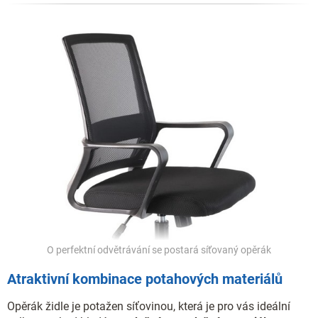
O perfektní odvětrávání se postará síťovaný opěrák
Atraktivní kombinace potahových materiálů
Opěrák židle je potažen síťovinou, která je pro vás ideální