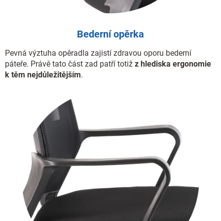
Bederní opěrka
Pevná výztuha opěradla zajistí zdravou oporu bederní
páteře. Právě tato část zad patří totiž
z hlediska ergonomie
k těm nejdůležitějším
.