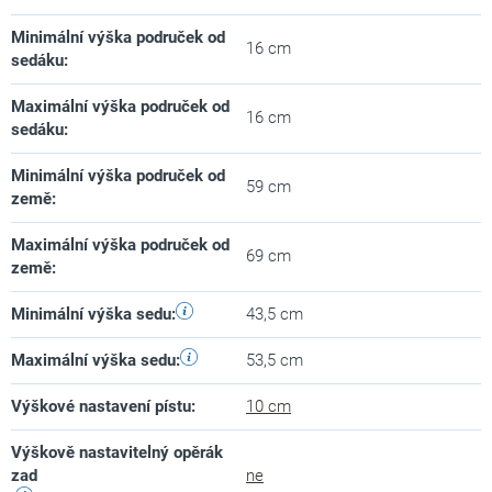
Minimální výška područek od
16 cm
sedáku
:
Maximální výška područek od
16 cm
sedáku
:
Minimální výška područek od
59 cm
země
:
Maximální výška područek od
69 cm
země
:
Minimální výška sedu
:
43,5 cm
Maximální výška sedu
:
53,5 cm
Výškové nastavení pístu
:
10 cm
Výškově nastavitelný opěrák
zad
ne