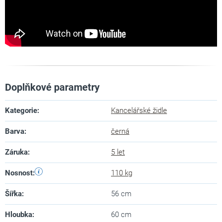
Doplňkové parametry
Kategorie
:
Kancelářské židle
Barva
:
černá
Záruka
:
5 let
Nosnost
:
110 kg
Šířka
:
56 cm
Hloubka
:
60 cm