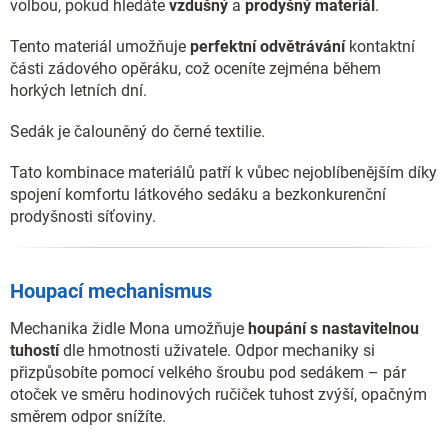
volbou, pokud hledáte
vzdušný
a
prodyšný materiál
.
Tento materiál umožňuje
perfektní odvětrávání
kontaktní
části zádového opěráku, což oceníte zejména během
horkých letních dní.
Sedák je čalouněný do černé textilie.
Tato kombinace materiálů patří k vůbec nejoblíbenějším díky
spojení komfortu látkového sedáku a bezkonkurenční
prodyšnosti síťoviny.
Houpací mechanismus
Mechanika židle Mona umožňuje
houpání s nastavitelnou
tuhostí
dle hmotnosti uživatele. Odpor mechaniky si
přizpůsobíte pomocí velkého šroubu pod sedákem – pár
otoček ve směru hodinových ručiček tuhost zvýší, opačným
směrem odpor snížíte.