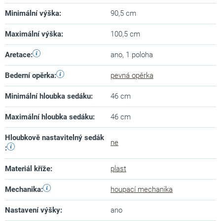
Minimální výška
:
90,5 cm
Maximální výška
:
100,5 cm
Aretace
:
ano, 1 poloha
Bederní opěrka
:
pevná opěrka
Minimální hloubka sedáku
:
46 cm
Maximální hloubka sedáku
:
46 cm
Hloubkově nastavitelný sedák
ne
:
Materiál kříže
:
plast
Mechanika
:
houpací mechanika
Nastavení výšky
:
ano