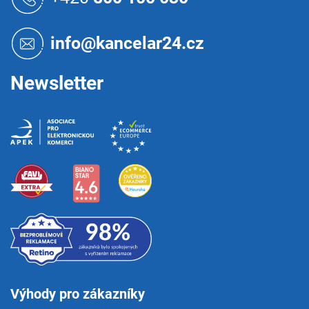
p
a
t
info@kancelar24.cz
í
Newsletter
Výhody pro zákazníky