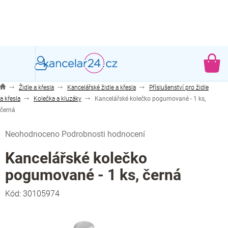
Přejít
na
obsah
NÁ
KO
Židle a křesla
Kancelářské židle a křesla
Příslušenství pro židle
a křesla
Kolečka a kluzáky
Kancelářské kolečko pogumované - 1 ks,
černá
Průměrné
Neohodnoceno
Podrobnosti hodnocení
hodnocení
produktu
Kancelářské kolečko
je
pogumované - 1 ks, černá
0,0
z
Kód:
30105974
5
hvězdiček.