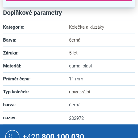
Doplňkové parametry
Kategorie
:
Kolečka a kluzáky
Barva
:
černá
Záruka
:
5 let
Materiál
:
guma, plast
Průměr čepu
:
11 mm
Typ koleček
:
univerzální
barva
:
černá
nazev
:
202972
Z
á
+420
800 100 030