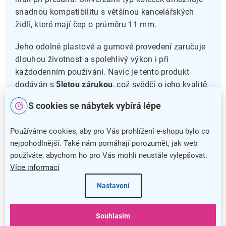
snadnou kompatibilitu s většinou kancelářských
židlí, které mají čep o průměru 11 mm.
Jeho odolné plastové a gumové provedení zaručuje
dlouhou životnost a spolehlivý výkon i při
každodenním používání. Navíc je tento produkt
dodáván s
5letou zárukou
, což svědčí o jeho kvalitě
a spolehlivosti. Vyměňte stará kolečka za tento
S cookies se nábytek vybírá lépe
jednoduchý a praktický doplněk, který zlepší mobilitu
i pohodlí vaší židle.
Používáme cookies, aby pro Vás prohlížení e-shopu bylo co
nejpohodlnější. Také nám pomáhají porozumět, jak web
Proč si vybrat právě toto kolečko?
používáte, abychom ho pro Vás mohli neustále vylepšovat.
Více informací
Objednejte si
kancelářské pogumované kolečko
Nastavení
ještě dnes a dopřejte své židli hladký a tichý pohyb s
maximální ochranou podlahy. Jedno kolečko
snadno nahradí opotřebovaný díl a prodlouží tak
Souhlasím
životnost vaší kancelářské židle.