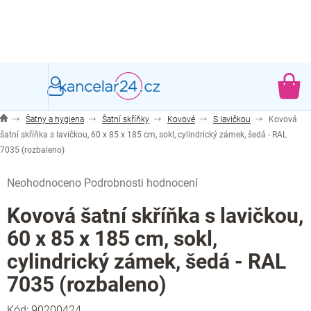
Přejít
na
obsah
NÁ
KO
Šatny a hygiena
Šatní skříňky
Kovové
S lavičkou
Kovová
šatní skříňka s lavičkou, 60 x 85 x 185 cm, sokl, cylindrický zámek, šedá - RAL
7035 (rozbaleno)
Průměrné
Neohodnoceno
Podrobnosti hodnocení
hodnocení
produktu
Kovová šatní skříňka s lavičkou,
je
60 x 85 x 185 cm, sokl,
0,0
z
cylindrický zámek, šedá - RAL
5
7035 (rozbaleno)
hvězdiček.
Kód:
90200424