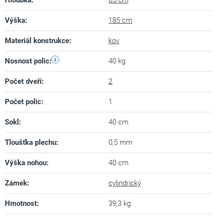
Výška
:
185 cm
Materiál konstrukce
:
kov
Nosnost polic
:
40 kg
Počet dveří
:
2
Počet polic
:
1
Sokl
:
40 cm
Tloušťka plechu
:
0,5 mm
Výška nohou
:
40 cm
Zámek
:
cylindrický
Hmotnost
:
39,3 kg