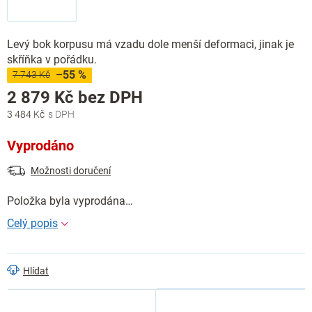
Levý bok korpusu má vzadu dole menší deformaci, jinak je
skříňka v pořádku.
–55 %
7 743 Kč
Měrná
2 879 Kč bez DPH
cena:
3 484 Kč
Vyprodáno
Možnosti doručení
Položka byla vyprodána…
Hlídat