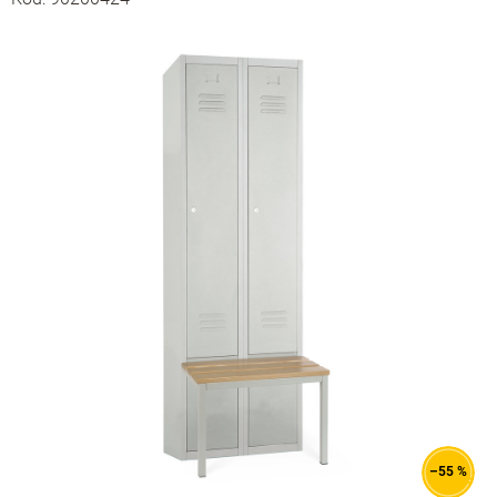
–55 %