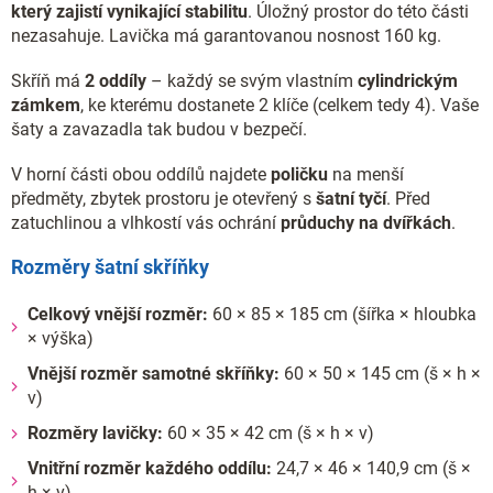
který zajistí vynikající stabilitu
. Úložný prostor do této části
nezasahuje. Lavička má garantovanou nosnost 160 kg.
Skříň má
2 oddíly
– každý se svým vlastním
cylindrickým
zámkem
, ke kterému dostanete 2 klíče (celkem tedy 4). Vaše
šaty a zavazadla tak budou v bezpečí.
V horní části obou oddílů najdete
poličku
na menší
předměty, zbytek prostoru je otevřený s
šatní tyčí
. Před
zatuchlinou a vlhkostí vás ochrání
průduchy na dvířkách
.
Rozměry šatní skříňky
Celkový vnější rozměr:
60 × 85 × 185 cm (šířka × hloubka
× výška)
Vnější rozměr samotné skříňky:
60 × 50 × 145 cm (š × h ×
v)
Rozměry lavičky:
60 × 35 × 42 cm (š × h × v)
Vnitřní rozměr každého oddílu:
24,7 × 46 × 140,9 cm (š ×
h × v)