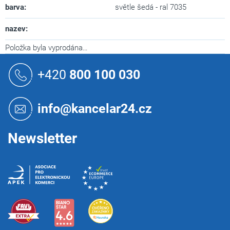
barva
:
světle šedá - ral 7035
nazev
:
Položka byla vyprodána…
Z
á
+420
800 100 030
p
a
t
info@kancelar24.cz
í
Newsletter