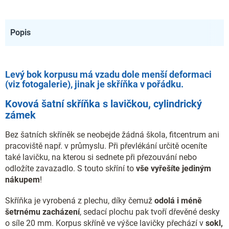
Popis
Levý bok korpusu má vzadu dole menší deformaci
(viz fotogalerie), jinak je skříňka v pořádku.
Kovová šatní skříňka s lavičkou, cylindrický
zámek
Bez šatních skříněk se neobejde žádná škola, fitcentrum ani
pracoviště např. v průmyslu. Při převlékání určitě oceníte
také lavičku, na kterou si sednete při přezouvání nebo
odložíte zavazadlo. S touto skříní to
vše vyřešíte jediným
nákupem
!
Skříňka je vyrobená z plechu, díky čemuž
odolá i méně
šetrnému zacházení
, sedací plochu pak tvoří dřevěné desky
o síle 20 mm. Korpus skříně ve výšce lavičky přechází v
sokl,