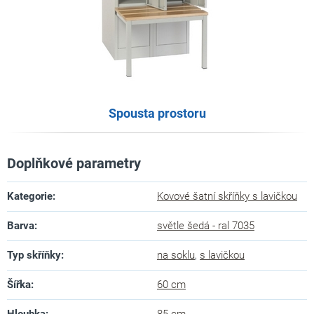
Spousta prostoru
Doplňkové parametry
Kategorie
:
Kovové šatní skříňky s lavičkou
Barva
:
světle šedá - ral 7035
Typ skříňky
:
na soklu
,
s lavičkou
Šířka
:
60 cm
Hloubka
:
85 cm