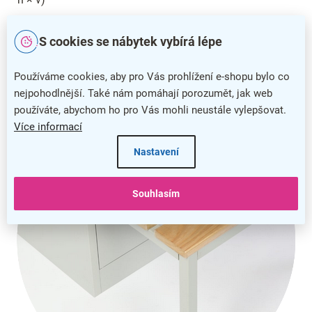
Šířka průsvitu dveří:
22 cm
S cookies se nábytek vybírá lépe
Sokl:
40 cm
Používáme cookies, aby pro Vás prohlížení e-shopu bylo co
nejpohodlnější. Také nám pomáhají porozumět, jak web
používáte, abychom ho pro Vás mohli neustále vylepšovat.
Více informací
Nastavení
Souhlasím