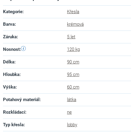
Kategorie
:
Křesla
Barva
:
krémová
Záruka
:
5 let
Nosnost
:
120 kg
Délka
:
90 cm
Hloubka
:
95 cm
Výška
:
60 cm
Potahový materiál
:
látka
Rozkládací
:
ne
Typ křesla
:
lobby