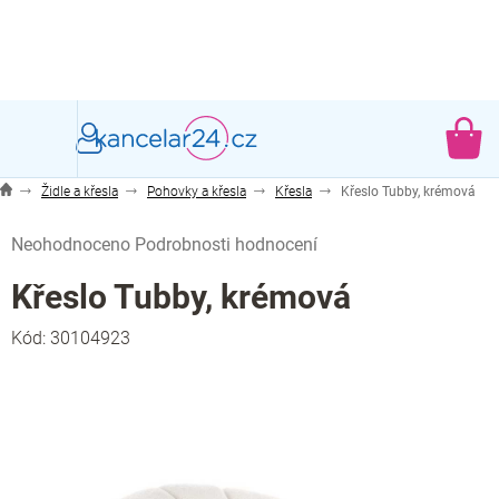
Přejít
na
obsah
NÁ
KO
Židle a křesla
Pohovky a křesla
Křesla
Křeslo Tubby, krémová
Průměrné
Neohodnoceno
Podrobnosti hodnocení
hodnocení
produktu
Křeslo Tubby, krémová
je
0,0
Kód:
30104923
z
5
hvězdiček.