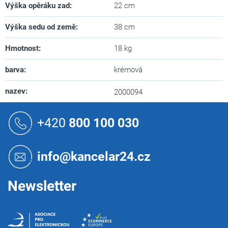
Výška opěráku zad
:
22 cm
Výška sedu od země
:
38 cm
Hmotnost
:
18 kg
barva
:
krémová
nazev
:
2000094
Z
á
+420
800 100 030
p
a
t
info@kancelar24.cz
í
Newsletter