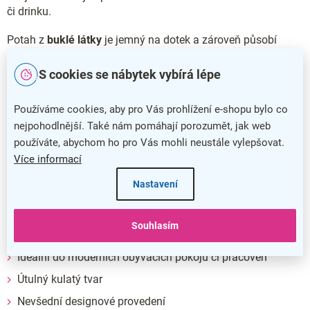
či drinku.
Potah z
buklé látky
je jemný na dotek a zároveň působí
luxusním dojmem. Buklé látka je také
velmi odolná
a ve své
struktuře skryje drobné nedostatky, což z ní činí praktickou
S cookies se nábytek vybírá lépe
volbu do dynamických prostorů.
Používáme cookies, aby pro Vás prohlížení e-shopu bylo co
Nosnost křesla Tubby je až
120 kg
, takže se můžete
nejpohodlnější. Také nám pomáhají porozumět, jak web
spolehnout, že vám poskytne dostatečnou stabilitu a
používáte, abychom ho pro Vás mohli neustále vylepšovat.
komfort i při dlouhodobém používání.
Více informací
Nastavení
Hlavní přednosti křesla Tubby
Souhlasím
Potah z odolné buklé látky
Ideální do moderních obývacích pokojů či pracoven
Útulný kulatý tvar
Nevšední designové provedení