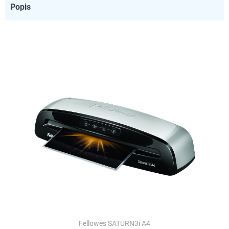
Popis
Fellowes SATURN3i A4