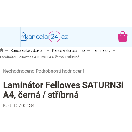
Přejít
na
obsah
NÁ
KO
Kancelářské vybavení
Kancelářská technika
Laminátory
Laminátor Fellowes SATURN3i A4, černá / stříbrná
Průměrné
Neohodnoceno
Podrobnosti hodnocení
hodnocení
produktu
Laminátor Fellowes SATURN3i
je
A4, černá / stříbrná
0,0
z
Kód:
10700134
5
hvězdiček.