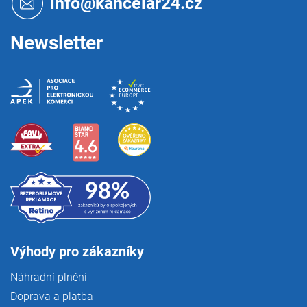
info@kancelar24.cz
í
Newsletter
Výhody pro zákazníky
Náhradní plnění
Doprava a platba