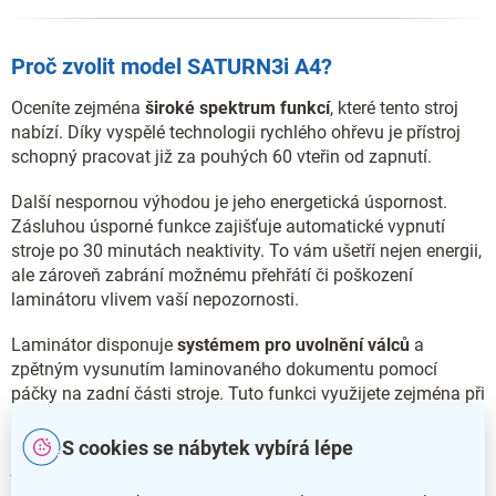
Proč zvolit model SATURN3i A4?
Oceníte zejména
široké spektrum funkcí
, které tento stroj
nabízí. Díky vyspělé technologii rychlého ohřevu je přístroj
schopný pracovat již za pouhých 60 vteřin od zapnutí.
Další nespornou výhodou je jeho energetická úspornost.
Zásluhou úsporné funkce zajišťuje automatické vypnutí
stroje po 30 minutách neaktivity. To vám ušetří nejen energii,
ale zároveň zabrání možnému přehřátí či poškození
laminátoru vlivem vaší nepozornosti.
Laminátor disponuje
systémem pro uvolnění válců
a
zpětným vysunutím laminovaného dokumentu pomocí
páčky na zadní části stroje. Tuto funkci využijete zejména při
odstraňování prachu a nečistot. Ochranná technologie proti
zaseknutí dokumentu oznámí uvíznutí papíru a postará se o
S cookies se nábytek vybírá lépe
jeho okamžité uvolnění.