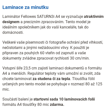
Laminace za minutku
Laminátor Fellowes SATURN3i A4 se vyznačuje
atraktivním
designem
a precizním zpracováním. Tento model je
ideálním společníkem jak do vaší kanceláře, tak do
domácnosti.
Veškeré vaše písemnosti či fotografie ochrání před vlhkostí,
nečistotami a jinými nežádoucími vlivy. K použití je
připraven za pouhých 60 vteřin od zapnutí a vaše
dokumenty zvládne zpracovat rychlostí 30 cm/min.
Vstupní šíře 23,5 cm zajistí laminaci dokumentů o formátu
A4 a menších. Regulátor teploty vám umožní si zvolit, zda
chcete laminovat
za studena či za tepla
. Tloušťka fólií
určených pro tento model se pohybuje v rozmezí 80 až 125
mic.
Součástí balení je
startovní sada 10 laminovacích folií
formátu A4 tloušťky 80 mic
zdarma.