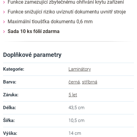
Funkce zamezující zbytečnému ohřívání krytu zařízení
Funkce snižující riziko uvíznutí dokumentu uvnitř stroje
Maximální tloušťka dokumentu 0,6 mm
Sada 10 ks fólií zdarma
Doplňkové parametry
Kategorie
:
Laminátory
Barva
:
černá
,
stříbrná
Záruka
:
5 let
Délka
:
43,5 cm
Šířka
:
10,5 cm
Výška
:
14 cm