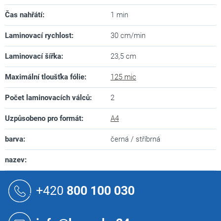
Čas nahřátí
:
1 min
Laminovací rychlost
:
30 cm/min
Laminovací šířka
:
23,5 cm
Maximální tloušťka fólie
:
125 mic
Počet laminovacích válců
:
2
Uzpůsobeno pro formát
:
A4
barva
:
černá / stříbrná
nazev
:
Z
á
+420
800 100 030
p
a
t