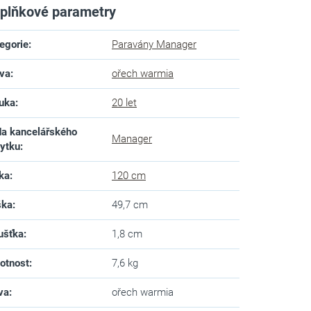
plňkové parametry
egorie
:
Paravány Manager
va
:
ořech warmia
uka
:
20 let
a kancelářského
Manager
ytku
:
ka
:
120 cm
ška
:
49,7 cm
ušťka
:
1,8 cm
otnost
:
7,6 kg
va
:
ořech warmia