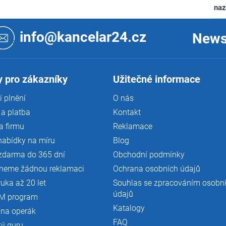
na
info@kancelar24.cz
News
 pro zákazníky
Užitečné informace
 plnění
O nás
a platba
Kontakt
a firmu
Reklamace
nabídky na míru
Blog
zdarma do 365 dní
Obchodní podmínky
neme žádnou reklamaci
Ochrana osobních údajů
ruka až 20 let
Souhlas se zpracováním osobn
údajů
M program
Katalogy
 na operák
FAQ
ký guru