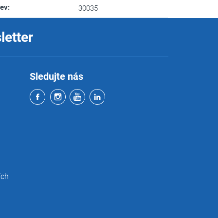
zev
:
30035
letter
Sledujte nás
ích