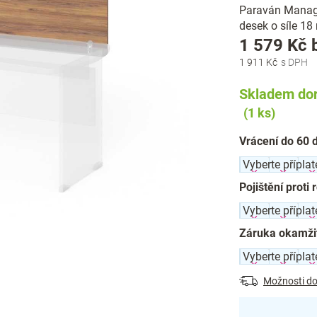
Paraván Manager
desek o síle 18
1 579 Kč
1 911 Kč
Skladem dor
(1 ks)
Vrácení do 60 
Pojištění proti 
Záruka okamži
Možnosti do