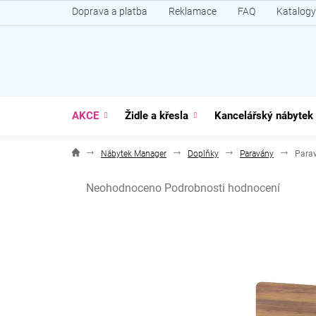
Přejít
Doprava a platba
Reklamace
FAQ
Katalogy
na
obsah
AKCE
Židle a křesla
Kancelářský nábytek
Nábytek Manager
Doplňky
Paravány
Parav
Průměrné
Neohodnoceno
Podrobnosti hodnocení
hodnocení
produktu
je
0,0
z
5
hvězdiček.