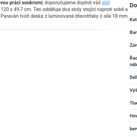
svou práci soukromí
, doporučujeme doplnit váš
stůl
Do
120 x 49,7 cm. Ten odděluje dva stoly stojící naproti sobě a
 Paraván tvoří deska z laminované dřevotřísky o síle 18 mm.
Kat
Bar
Zár
Řad
náb
Dél
Vý
Tlo
Hm
bar