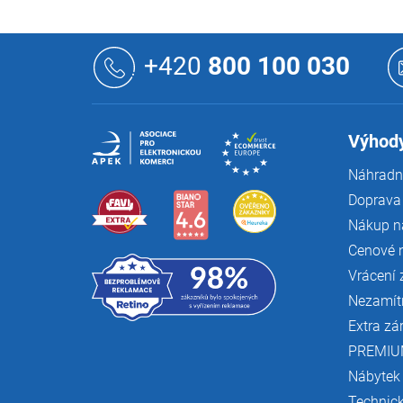
Z
á
+420
800 100 030
p
a
t
í
Výhody
Náhradní
Doprava 
Nákup n
Cenové 
Vrácení 
Nezamít
Extra zá
PREMIU
Nábytek
Technic