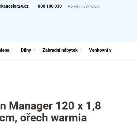
@kancelar24.cz
800 100 030
giena
Dílny
Zahradní nábytek
Venkovní vybavení
n Manager 120 x 1,8
 cm, ořech warmia