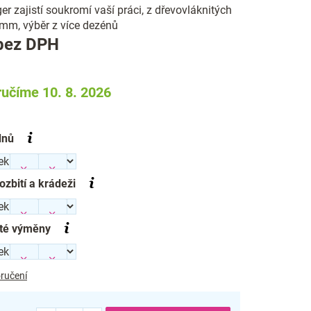
 zajistí soukromí vaší práci, z dřevovláknitých
 mm, výběr z více dezénů
Měrná
bez DPH
cena:
učíme 10. 8. 2026
dnů
rozbití a krádeži
té výměny
ručení