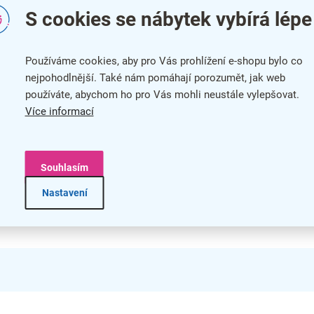
S cookies se nábytek vybírá lépe
renční židle Prymus K 1 +
Konferenční židle Viva, če
ARMA, krémová
nohy, šedá
Používáme cookies, aby pro Vás prohlížení e-shopu bylo co
nejpohodlnější. Také nám pomáhají porozumět, jak web
používáte, abychom ho pro Vás mohli neustále vylepšovat.
Více informací
Souhlasím
Nastavení