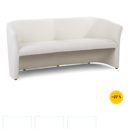
–27 %