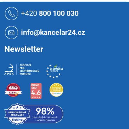
Z
á
+420
800 100 030
p
a
t
info@kancelar24.cz
í
Newsletter