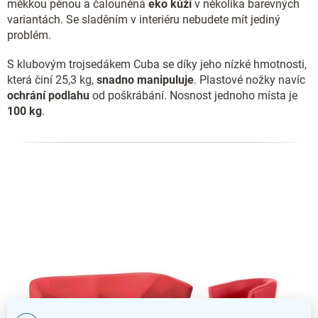
měkkou pěnou a čalouněná
eko kůží
v několika barevných
variantách. Se sladěním v interiéru nebudete mít jediný
problém.
S klubovým trojsedákem Cuba se díky jeho nízké hmotnosti,
která činí 25,3 kg,
snadno manipuluje
. Plastové nožky navíc
ochrání podlahu
od poškrábání. Nosnost jednoho místa je
100 kg
.