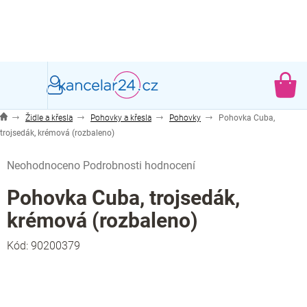
Přejít
na
obsah
NÁ
KO
Židle a křesla
Pohovky a křesla
Pohovky
Pohovka Cuba,
trojsedák, krémová (rozbaleno)
Průměrné
Neohodnoceno
Podrobnosti hodnocení
hodnocení
produktu
Pohovka Cuba, trojsedák,
je
krémová (rozbaleno)
0,0
z
Kód:
90200379
5
hvězdiček.