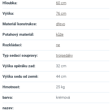
Hloubka
:
60 cm
Výška
:
76 cm
Materiál konstrukce
:
dřevo
Potahový materiál
:
kůže
Rozkládací
:
ne
Typ sedací soupravy
:
trojsedáky
Výška opěráku zad
:
32 cm
Výška sedu od země
:
44 cm
Hmotnost
:
25 kg
barva
:
krémová
nazev
: