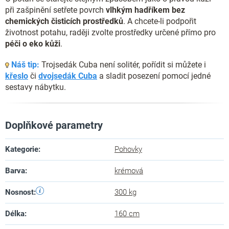
při zašpinění setřete povrch
vlhkým hadříkem bez
chemických čisticích prostředků
. A chcete-li podpořit
životnost potahu, raději zvolte prostředky určené přímo pro
péči o eko kůži
.
Náš tip:
Trojsedák Cuba není solitér, pořídit si můžete i
křeslo
či
dvojsedák Cuba
a sladit posezení pomocí jedné
sestavy nábytku.
Doplňkové parametry
Kategorie
:
Pohovky
Barva
:
krémová
Nosnost
:
300 kg
Délka
:
160 cm