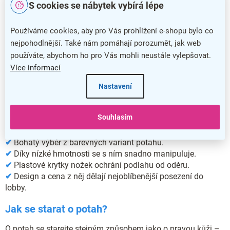
S cookies se nábytek vybírá lépe
Používáme cookies, aby pro Vás prohlížení e-shopu bylo co
nejpohodlnější. Také nám pomáhají porozumět, jak web
používáte, abychom ho pro Vás mohli neustále vylepšovat.
Více informací
Nastavení
Trojsedák s
klubovým křeslem Cuba
Souhlasím
Proč zvolit trojsedák Cuba?
✔
Bohatý výběr z barevných variant potahu.
✔
Díky nízké hmotnosti se s ním snadno manipuluje.
✔
Plastové krytky nožek ochrání podlahu od oděru.
✔
Design a cena z něj dělají nejoblíbenější posezení do
lobby.
Jak se starat o potah?
O potah se starejte stejným způsobem jako o pravou kůži –