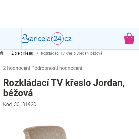
Přejít
na
obsah
NÁ
KO
Židle a křesla
Rozkládací TV křeslo Jordan, béžová
Průměrné
2 hodnocení
Podrobnosti hodnocení
hodnocení
produktu
Rozkládací TV křeslo Jordan,
je
béžová
5,0
z
Kód:
30101920
5
hvězdiček.