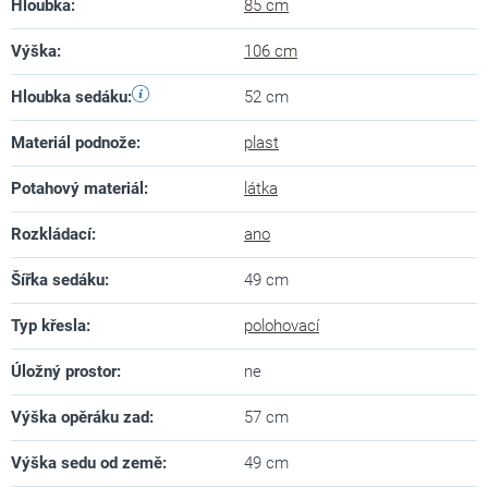
Hloubka
:
85 cm
Výška
:
106 cm
Hloubka sedáku
:
52 cm
Materiál podnože
:
plast
Potahový materiál
:
látka
Rozkládací
:
ano
Šířka sedáku
:
49 cm
Typ křesla
:
polohovací
Úložný prostor
:
ne
Výška opěráku zad
:
57 cm
Výška sedu od země
:
49 cm