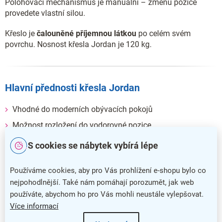
Polohovací mechanismus je manuální – změnu pozice
provedete vlastní silou.
Křeslo je
čalouněné příjemnou látkou
po celém svém
povrchu. Nosnost křesla Jordan je 120 kg.
Hlavní přednosti křesla Jordan
Vhodné do moderních obývacích pokojů
Možnost rozložení do vodorovné pozice
Křeslo je čalouněno příjemnou látkou
S cookies se nábytek vybírá lépe
Nosnost křesla Jordan je 120 kg
Používáme cookies, aby pro Vás prohlížení e-shopu bylo co
nejpohodlnější. Také nám pomáhají porozumět, jak web
používáte, abychom ho pro Vás mohli neustále vylepšovat.
Více informací