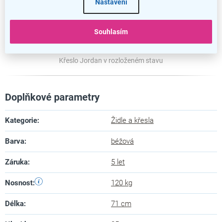
Nastavení
Souhlasím
Křeslo Jordan v rozloženém stavu
Doplňkové parametry
Kategorie
:
Židle a křesla
Barva
:
béžová
Záruka
:
5 let
Nosnost
:
120 kg
Délka
:
71 cm