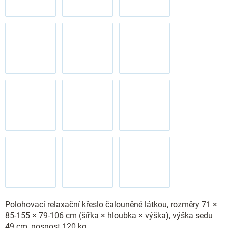
Polohovací relaxační křeslo čalouněné látkou, rozměry 71 ×
85-155 × 79-106 cm (šířka × hloubka × výška), výška sedu
49 cm, nosnost 120 kg