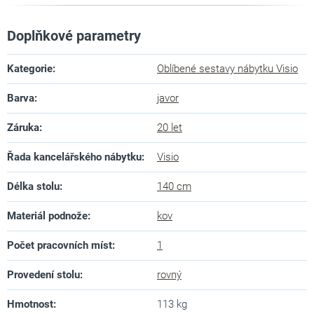
Doplňkové parametry
Kategorie
:
Oblíbené sestavy nábytku Visio
Barva
:
javor
Záruka
:
20 let
Řada kancelářského nábytku
:
Visio
Délka stolu
:
140 cm
Materiál podnože
:
kov
Počet pracovních míst
:
1
Provedení stolu
:
rovný
Hmotnost
:
113 kg