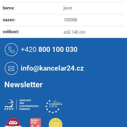
barva
:
javor
nazev
:
100088
velikost
:
stůl 140 cm
Z
á
+420
800 100 030
p
a
t
info@kancelar24.cz
í
Newsletter