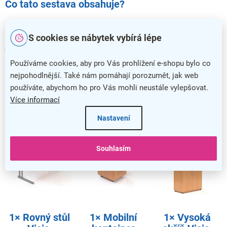
Co tato sestava obsahuje?
Sestavu Visio 2 tvoří
rovný pracovní stůl
,
pojízdný kontejner
se 3 zásuvkami
a
vysoká skříň s nízkými dveřmi
. Tyto prvky
S cookies se nábytek vybírá lépe
jsou základem každého kancelářského pracoviště – zajistí
vám spoustu úložného i pracovního prostoru.
Používáme cookies, aby pro Vás prohlížení e-shopu bylo co
nejpohodlnější. Také nám pomáhají porozumět, jak web
Sestavu vám
doručíme zdarma
, a to do druhého pracovního
používáte, abychom ho pro Vás mohli neustále vylepšovat.
dne, pokud ji máme na skladě. Samozřejmostí je také naše
prodloužená
5letá záruka
a možnost vrácení zboží zdarma
Více informací
do 30 dnů od převzetí.
Nastavení
Souhlasím
1× Rovný stůl
1× Mobilní
1× Vysoká