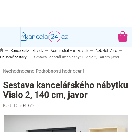
Přejít
na
obsah
NÁ
KO
Kancelářský nábytek
Administrativní nábytek
Nábytek Visio
Oblíbené sestavy
Sestava kancelářského nábytku Visio 2, 140 cm, javor
Průměrné
Neohodnoceno
Podrobnosti hodnocení
hodnocení
produktu
Sestava kancelářského nábytku
je
Visio 2, 140 cm, javor
0,0
z
Kód:
10504373
5
hvězdiček.