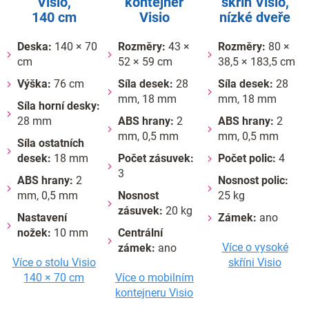
Visio,
kontejner
skříň Visio,
140 cm
Visio
nízké dveře
Deska:
140 × 70
Rozměry:
43 ×
Rozměry:
80 ×
cm
52 × 59 cm
38,5 × 183,5 cm
Výška:
76 cm
Síla desek:
28
Síla desek:
28
mm, 18 mm
mm, 18 mm
Síla horní desky:
28 mm
ABS hrany:
2
ABS hrany:
2
mm, 0,5 mm
mm, 0,5 mm
Síla ostatních
desek:
18 mm
Počet zásuvek:
Počet polic:
4
3
ABS hrany:
2
Nosnost polic:
mm, 0,5 mm
Nosnost
25 kg
zásuvek:
20 kg
Nastavení
Zámek:
ano
nožek:
10 mm
Centrální
Více o vysoké
zámek:
ano
Více o stolu Visio
skříni Visio
140 × 70 cm
Více o mobilním
kontejneru Visio