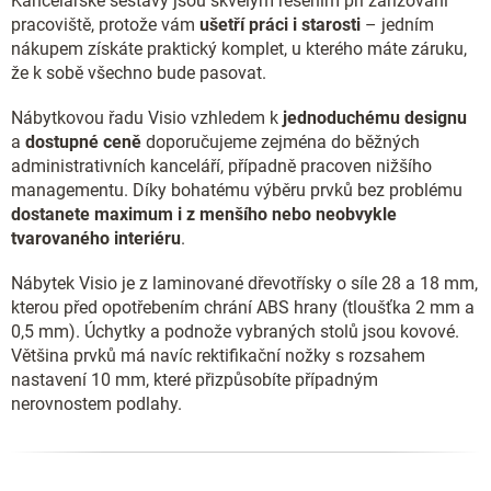
Kancelářské sestavy jsou skvělým řešením při zařizování
pracoviště, protože vám
ušetří práci i starosti
– jedním
nákupem získáte praktický komplet, u kterého máte záruku,
že k sobě všechno bude pasovat.
Nábytkovou řadu Visio vzhledem k
jednoduchému designu
a
dostupné ceně
doporučujeme zejména do běžných
administrativních kanceláří, případně pracoven nižšího
managementu. Díky bohatému výběru prvků bez problému
dostanete maximum i z menšího nebo neobvykle
tvarovaného interiéru
.
Nábytek Visio je z laminované dřevotřísky o síle 28 a 18 mm,
kterou před opotřebením chrání ABS hrany (tloušťka 2 mm a
0,5 mm). Úchytky a podnože vybraných stolů jsou kovové.
Většina prvků má navíc rektifikační nožky s rozsahem
nastavení 10 mm, které přizpůsobíte případným
nerovnostem podlahy.