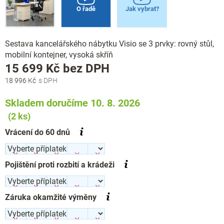
O řadě
Jak vybrat?
Sestava kancelářského nábytku Visio se 3 prvky: rovný stůl,
mobilní kontejner, vysoká skříň
Měrná
15 699 Kč
bez DPH
cena:
18 996 Kč
Skladem doručíme 10. 8. 2026
(2 ks)
Vrácení do 60 dnů
Pojištění proti rozbití a krádeži
Záruka okamžité výměny