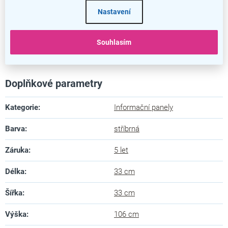
Nastavení
Souhlasím
Stojan na letáky
Doplňkové parametry
Kategorie
:
Informační panely
Barva
:
stříbrná
Záruka
:
5 let
Délka
:
33 cm
Šířka
:
33 cm
Výška
:
106 cm