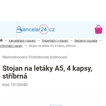
Přejít
na
obsah
NÁ
KO
Kancelářské vybavení
Prezentační vybavení
Reklamní poutače
Informační panely
Stojan na letáky A5, 4 kapsy, stříbrná
Průměrné
Neohodnoceno
Podrobnosti hodnocení
hodnocení
produktu
Stojan na letáky A5, 4 kapsy,
je
stříbrná
0,0
z
Kód:
10150940
5
hvězdiček.