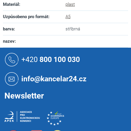
Materiál
:
plast
Uzpůsobeno pro formát
:
A5
barva
:
stříbrná
nazev
:
Z
á
+420
800 100 030
p
a
t
info@kancelar24.cz
í
Newsletter