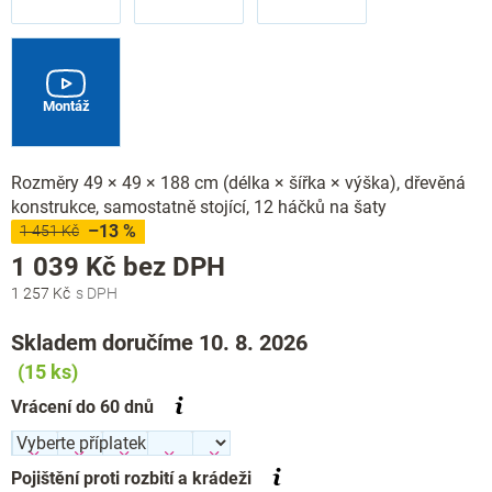
Montáž
Rozměry 49 × 49 × 188 cm (délka × šířka × výška), dřevěná
konstrukce, samostatně stojící, 12 háčků na šaty
–13 %
1 451 Kč
Měrná
1 039 Kč
bez DPH
cena:
1 257 Kč
Skladem doručíme 10. 8. 2026
(15 ks)
Vrácení do 60 dnů
Pojištění proti rozbití a krádeži