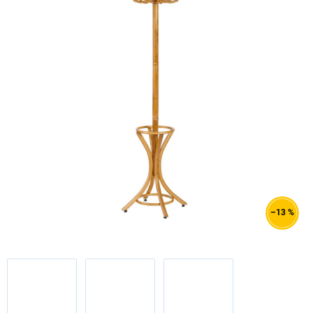
–13 %