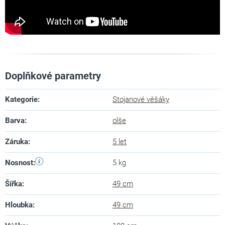
Doplňkové parametry
Kategorie
:
Stojanové věšáky
Barva
:
olše
Záruka
:
5 let
Nosnost
:
5 kg
Šířka
:
49 cm
Hloubka
:
49 cm