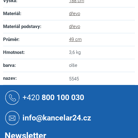
Výška
:
188 cm
Materiál
:
dřevo
Materiál podstavy
:
dřevo
Průměr
:
49 cm
Hmotnost
:
3,6 kg
barva
:
olše
nazev
:
5545
Z
á
+420
800 100 030
p
a
t
info@kancelar24.cz
í
Newsletter