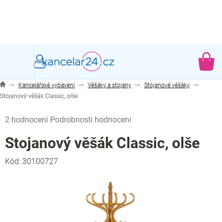
Přejít
na
obsah
NÁ
KO
Kancelářské vybavení
Věšáky a stojany
Stojanové věšáky
Stojanový věšák Classic, olše
Průměrné
2 hodnocení
Podrobnosti hodnocení
hodnocení
produktu
Stojanový věšák Classic, olše
je
4,0
Kód:
30100727
z
5
hvězdiček.