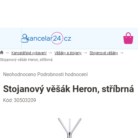
Přejít
na
obsah
NÁ
KO
Kancelářské vybavení
Věšáky a stojany
Stojanové věšáky
Stojanový věšák Heron, stříbrná
Průměrné
Neohodnoceno
Podrobnosti hodnocení
hodnocení
produktu
Stojanový věšák Heron, stříbrná
je
0,0
Kód:
30503209
z
5
hvězdiček.