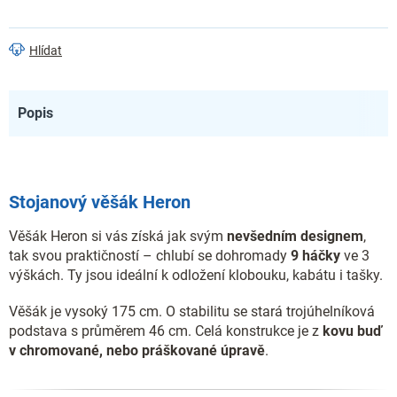
Hlídat
Popis
Stojanový věšák Heron
Věšák Heron si vás získá jak svým
nevšedním designem
,
tak svou praktičností – chlubí se dohromady
9 háčky
ve 3
výškách. Ty jsou ideální k odložení klobouku, kabátu i tašky.
Věšák je vysoký 175 cm. O stabilitu se stará trojúhelníková
podstava s průměrem 46 cm. Celá konstrukce je z
kovu buď
v chromované, nebo práškované úpravě
.