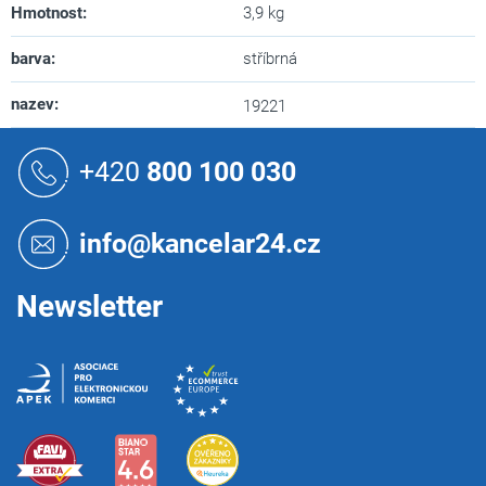
Hmotnost
:
3,9 kg
barva
:
stříbrná
nazev
:
19221
Z
á
+420
800 100 030
p
a
t
info@kancelar24.cz
í
Newsletter