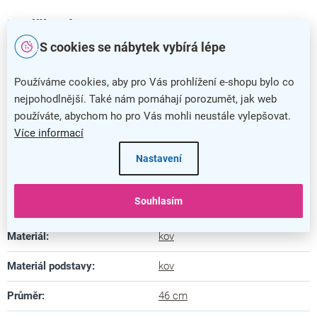
Doplňkové parametry
S cookies se nábytek vybírá lépe
Kategorie
:
Stojanové věšáky
Používáme cookies, aby pro Vás prohlížení e-shopu bylo co
Barva
:
stříbrná
nejpohodlnější. Také nám pomáhají porozumět, jak web
používáte, abychom ho pro Vás mohli neustále vylepšovat.
Záruka
:
5 let
Více informací
Šířka
:
46 cm
Nastavení
Hloubka
:
46 cm
Souhlasím
Výška
:
175 cm
Materiál
:
kov
Materiál podstavy
:
kov
Průměr
:
46 cm