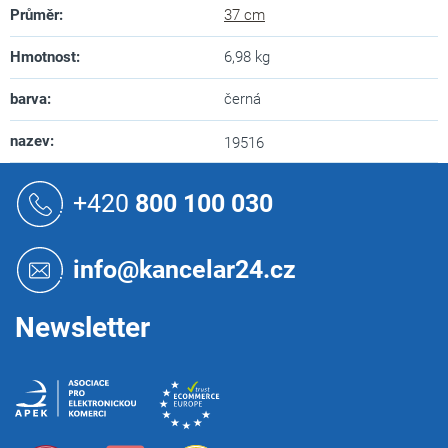
Průměr
:
37 cm
Hmotnost
:
6,98 kg
barva
:
černá
nazev
:
19516
Z
á
+420
800 100 030
p
a
t
info@kancelar24.cz
í
Newsletter