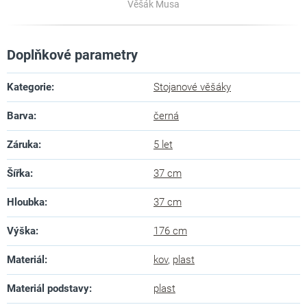
Věšák Musa
Doplňkové parametry
Kategorie
:
Stojanové věšáky
Barva
:
černá
Záruka
:
5 let
Šířka
:
37 cm
Hloubka
:
37 cm
Výška
:
176 cm
Materiál
:
kov
,
plast
Materiál podstavy
:
plast