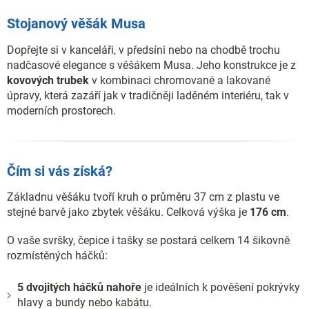
Stojanový věšák Musa
Dopřejte si v kanceláři, v předsíni nebo na chodbě trochu
nadčasové elegance s věšákem Musa. Jeho konstrukce je z
kovových trubek
v kombinaci chromované a lakované
úpravy, která zazáří jak v tradičněji laděném interiéru, tak v
moderních prostorech.
Čím si vás získá?
Základnu věšáku tvoří kruh o průměru 37 cm z plastu ve
stejné barvě jako zbytek věšáku. Celková výška je
176 cm
.
O vaše svršky, čepice i tašky se postará celkem 14 šikovně
rozmístěných háčků:
5 dvojitých háčků nahoře
je ideálních k pověšení pokrývky
hlavy a bundy nebo kabátu.