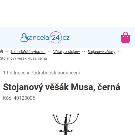
Přejít
na
obsah
NÁ
KO
Kancelářské vybavení
Věšáky a stojany
Stojanové věšáky
Stojanový věšák Musa, černá
Průměrné
1 hodnocení
Podrobnosti hodnocení
hodnocení
produktu
Stojanový věšák Musa, černá
je
1,0
Kód:
40120006
z
5
hvězdiček.