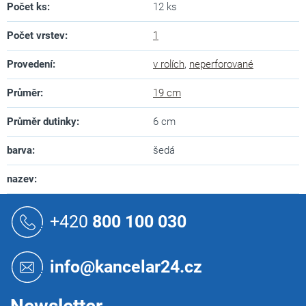
Počet ks
:
12 ks
Počet vrstev
:
1
Provedení
:
v rolích
,
neperforované
Průměr
:
19 cm
Průměr dutinky
:
6 cm
barva
:
šedá
nazev
:
Z
á
+420
800 100 030
p
a
t
info@kancelar24.cz
í