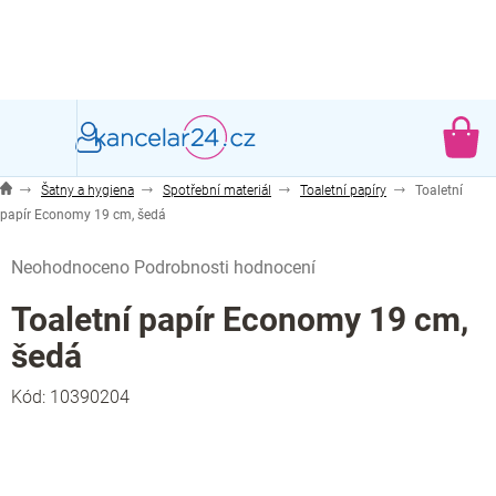
Přejít
na
obsah
NÁ
KO
Šatny a hygiena
Spotřební materiál
Toaletní papíry
Toaletní
papír Economy 19 cm, šedá
Průměrné
Neohodnoceno
Podrobnosti hodnocení
hodnocení
produktu
Toaletní papír Economy 19 cm,
je
šedá
0,0
z
Kód:
10390204
5
hvězdiček.