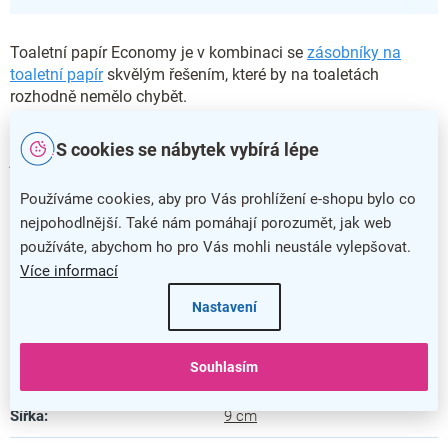
Toaletní papír Economy je v kombinaci se
zásobníky na
toaletní papír
skvělým řešením, které by na toaletách
rozhodně nemělo chybět.
Při objednání obdržíte
12 rolí
, které disponují
180 metry
S cookies se nábytek vybírá lépe
jednovrstvého papíru. Průměr role je 19 cm.
Doplňkové parametry
Používáme cookies, aby pro Vás prohlížení e-shopu bylo co
nejpohodlnější. Také nám pomáhají porozumět, jak web
používáte, abychom ho pro Vás mohli neustále vylepšovat.
Kategorie
:
Toaletní papíry
Více informací
Barva
:
šedá
Nastavení
Záruka
:
5 let
Souhlasím
Délka
:
18000 cm
Šířka
:
9 cm