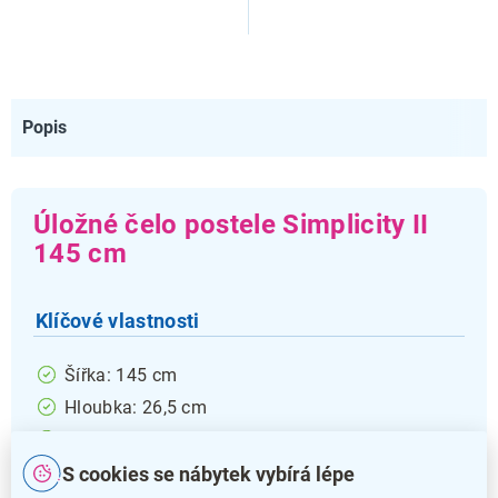
Popis
Úložné čelo postele Simplicity II
145 cm
Klíčové vlastnosti
Šířka: 145 cm
Hloubka: 26,5 cm
Výška: 80 cm
Materiál konstrukce: dřevo
S cookies se nábytek vybírá lépe