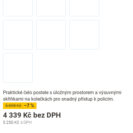
Praktické čelo postele s úložným prostorem a výsuvnými
skříňkami na kolečkách pro snadný přístup k policím.
–7 %
5 698 Kč
Měrná
4 339 Kč
bez DPH
cena:
5 250 Kč