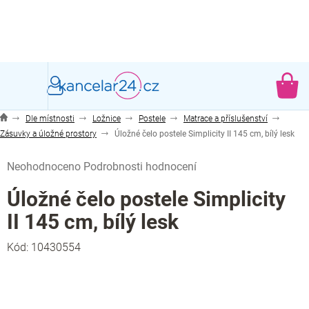
Přejít
na
obsah
NÁ
KO
Dle místnosti
Ložnice
Postele
Matrace a příslušenství
Zásuvky a úložné prostory
Úložné čelo postele Simplicity II 145 cm, bílý lesk
Průměrné
Neohodnoceno
Podrobnosti hodnocení
hodnocení
produktu
Úložné čelo postele Simplicity
je
II 145 cm, bílý lesk
0,0
z
Kód:
10430554
5
hvězdiček.