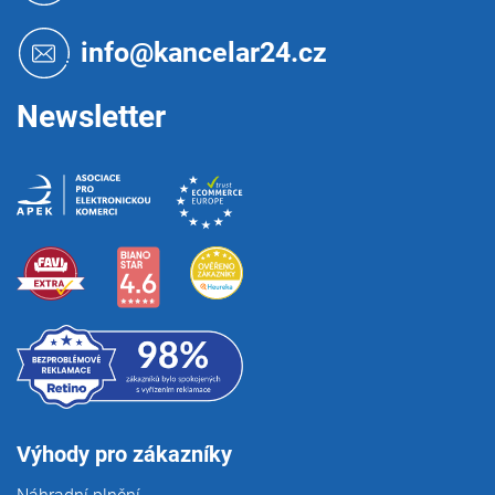
a
t
info@kancelar24.cz
í
Newsletter
Výhody pro zákazníky