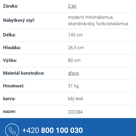
Záruka
:
5 let
moderní minimalismus,
Nábytkový styl
:
skandinávský, funkcionalismus
Délka
:
145 cm
Hloubka
:
26,5 cm
Výška
:
80 cm
Materiál konstrukce
:
dřevo
Hmotnost
:
31 kg
barva
:
bílý lesk
nazev
:
202384
Z
á
+420
800 100 030
p