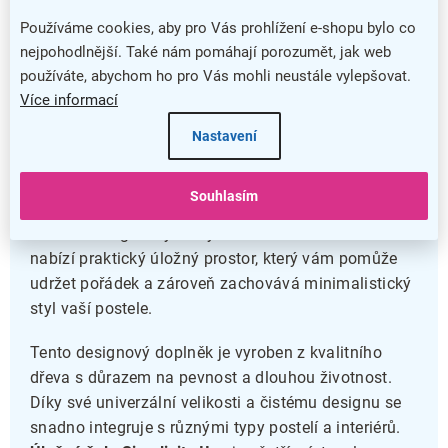
Hmotnost: 31 kg
Používáme cookies, aby pro Vás prohlížení e-shopu bylo co
Záruka: 5 let
nejpohodlnější. Také nám pomáhají porozumět, jak web
Praktický úložný prostor se zásuvnými skříňkami
používáte, abychom ho pro Vás mohli neustále vylepšovat.
na kolečkách
Více informací
Snadná montáž s přiloženým návodem a
Nastavení
spojovacími prvky
Úložné čelo postele Simplicity II
představuje ideální
Souhlasím
řešení, jak efektivně využít prostor v ložnici. Jeho
funkční design s výsuvnými skříňkami na kolečkách
nabízí praktický úložný prostor, který vám pomůže
udržet pořádek a zároveň zachovává minimalistický
styl vaší postele.
Tento designový doplněk je vyroben z kvalitního
dřeva s důrazem na pevnost a dlouhou životnost.
Díky své univerzální velikosti a čistému designu se
snadno integruje s různými typy postelí a interiérů.