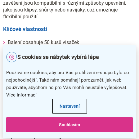
zavěšení jsou kompatibilní s různými způsoby upevnění,
jako jsou klipsy, šňůrky nebo navijáky, což umožňuje
flexibilní použití.
Klíčové vlastnosti
Balení obsahuje 50 kusů visaček
Rozměry vhodné pro průkazky 90 x 58 mm
S cookies se nábytek vybírá lépe
Vyrobeno z odolného plastu
Zaoblené rohy pro lepší ochranu
Používáme cookies, aby pro Vás prohlížení e-shopu bylo co
nejpohodlnější. Také nám pomáhají porozumět, jak web
Oválný výsek pro jednoduché zavěšení
používáte, abychom ho pro Vás mohli neustále vylepšovat.
Více informací
Tato sada visaček je ideálním řešením pro efektivní a
pohodlnou identifikaci na různých akcích, firemních
Nastavení
provozech nebo konferencích. Jejich jednoduché použití a
univerzální rozměry zaručují širokou využitelnost a
spolehlivost.
Souhlasím
Doplňkové parametry