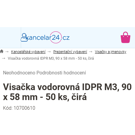
Přejít
na
obsah
NÁ
KO
Kancelářské vybavení
Prezentační vybavení
Visačky a jmenovky
Visačka vodorovná IDPR M3, 90 x 58 mm - 50 ks, čirá
Průměrné
Neohodnoceno
Podrobnosti hodnocení
hodnocení
produktu
Visačka vodorovná IDPR M3, 90
je
x 58 mm - 50 ks, čirá
0,0
z
Kód:
10700610
5
hvězdiček.