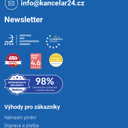
t
info@kancelar24.cz
í
Newsletter
Výhody pro zákazníky
Náhradní plnění
Doprava a platba