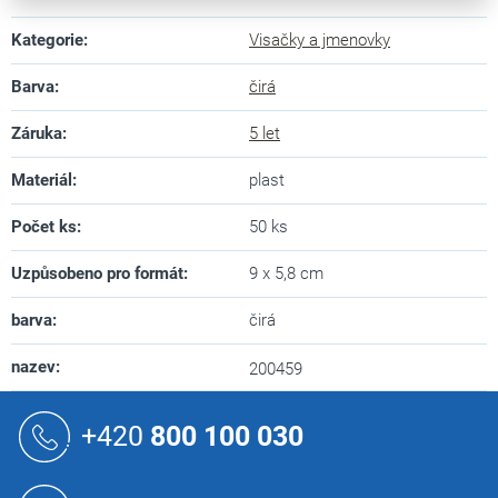
Kategorie
:
Visačky a jmenovky
Barva
:
čirá
Záruka
:
5 let
Materiál
:
plast
Počet ks
:
50 ks
Uzpůsobeno pro formát
:
9 x 5,8 cm
barva
:
čirá
nazev
:
200459
Z
á
+420
800 100 030
p
a