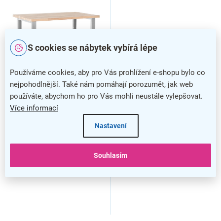
S cookies se nábytek vybírá lépe
Používáme cookies, aby pro Vás prohlížení e-shopu bylo co
nejpohodlnější. Také nám pomáhají porozumět, jak web
používáte, abychom ho pro Vás mohli neustále vylepšovat.
Dílenský stůl Basic, 120 x
Dílenský stůl Basic, 120 x
Více informací
80 cm, šedá - ral 7038
80 cm, modrá - ral 5012
Nastavení
Souhlasím