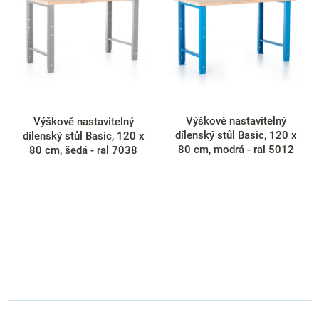
i
s
p
r
o
d
u
k
Výškově nastavitelný
Výškově nastavitelný
t
dílenský stůl Basic, 120 x
dílenský stůl Basic, 120 x
ů
80 cm, modrá - ral 5012
80 cm, šedá - ral 7038