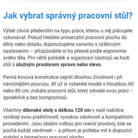
Jak vybrat správný pracovní stůl?
Výběr závisí především na typu práce, kterou u něj plánujete
vykonávat. Pokud hledáte univerzální pracovní plochu do
dílny nebo skladu, doporučujeme variantu s výškovým
nastavením – přizpůsobíte si ho přesně podle ergonomie
svého těla. Pro větší pořádek a organizaci nástrojů se hodí
stůl s
úložným prostorem vpravo nebo vlevo
.
Pevná kovová konstrukce zajistí dlouhou životnost i při
náročnějším provozu. Ať už si vyberete model s hloubkou 60
nebo 80 cm, získáte pracovní stůl, který odvede svou práci –
spolehlivě a bez kompromisů.
Všechny
dílenské stoly s délkou 120 cm
v naší nabídce
vynikají svou praktičností, vysokou odolností a kompaktním
provedením. Jsou ideální volbou pro menší prostory, kde se
počítá každý centimetr – a přitom je potřeba mít k dispozici
stabilní a bezpečnou pracovní plochu.