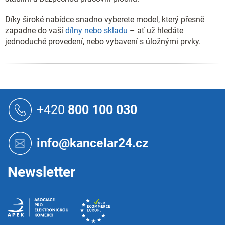
Díky široké nabídce snadno vyberete model, který přesně
zapadne do vaší
dílny nebo skladu
– ať už hledáte
jednoduché provedení, nebo vybavení s úložnými prvky.
Z
á
+420
800 100 030
p
a
t
info@kancelar24.cz
í
Newsletter