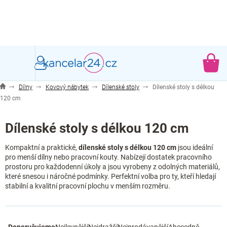
Přejít
na
obsah
NÁ
KO
Dílny
Kovový nábytek
Dílenské stoly
Dílenské stoly s délkou
120 cm
Dílenské stoly s délkou 120 cm
Kompaktní a praktické,
dílenské stoly s délkou 120 cm
jsou ideální
pro menší dílny nebo pracovní kouty. Nabízejí dostatek pracovního
prostoru pro každodenní úkoly a jsou vyrobeny z odolných materiálů,
které snesou i náročné podmínky. Perfektní volba pro ty, kteří hledají
stabilní a kvalitní pracovní plochu v menším rozměru.
Ř