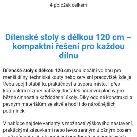
4
položek celkem
O
v
l
á
d
Dílenské stoly s délkou 120 cm –
a
c
kompaktní řešení pro každou
í
dílnu
p
r
v
Dílenské stoly s délkou 120 cm
jsou ideální volbou pro
k
y
menší dílny, technické kouty nebo servisní pracoviště, kde je
v
třeba spojit stabilitu, praktičnost a úsporu místa. I přes
ý
kompaktní rozměr nabízejí dostatek pracovní plochy pro
p
běžné činnosti a každodenní úkoly. Díky odolné konstrukci a
i
pevným materiálům se skvěle hodí i do náročnějších
s
podmínek.
u
V nabídce najdete varianty s možností výškového nastavení,
praktickými zásuvkami nebo levostranným úložným boxem
– přizpůsobíte si tak pracovní prostor přesně podle svých