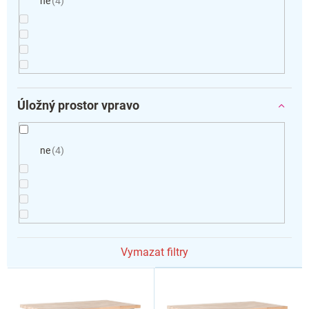
ne
4
Úložný prostor vpravo
ne
4
Vymazat filtry
V
ý
p