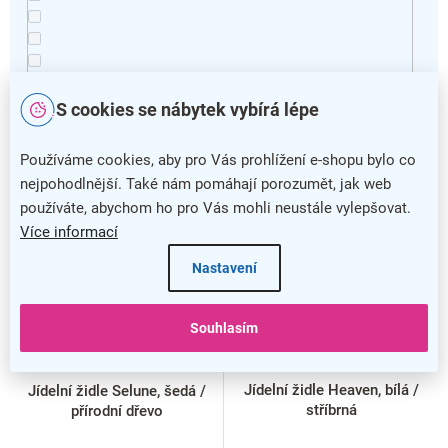
S cookies se nábytek vybírá lépe
Vymazat filtry
Používáme cookies, aby pro Vás prohlížení e-shopu bylo co
V
nejpohodlnější. Také nám pomáhají porozumět, jak web
ý
VÝPRODEJ
používáte, abychom ho pro Vás mohli neustále vylepšovat.
p
Více informací
i
s
Nastavení
p
r
o
Souhlasím
d
–20 %
u
k
Jídelní židle Heaven, bílá /
Jídelní židle Selune, šedá /
t
stříbrná
přírodní dřevo
ů