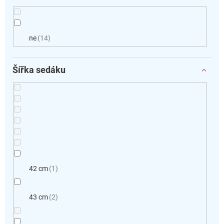
ne
14
Šířka sedáku
42 cm
1
43 cm
2