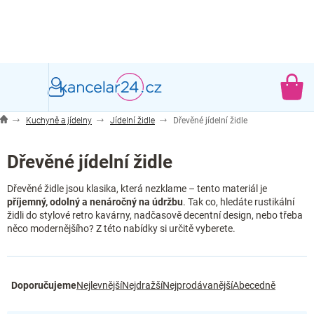
Přejít
na
obsah
NÁ
KO
Kuchyně a jídelny
Jídelní židle
Dřevěné jídelní židle
Dřevěné jídelní židle
Dřevěné židle jsou klasika, která nezklame – tento materiál je
příjemný, odolný a nenáročný na údržbu
. Tak co, hledáte rustikální
židli do stylové retro kavárny, nadčasově decentní design, nebo třeba
něco modernějšího? Z této nabídky si určitě vyberete.
Ř
Doporučujeme
Nejlevnější
Nejdražší
Nejprodávanější
Abecedně
a
z