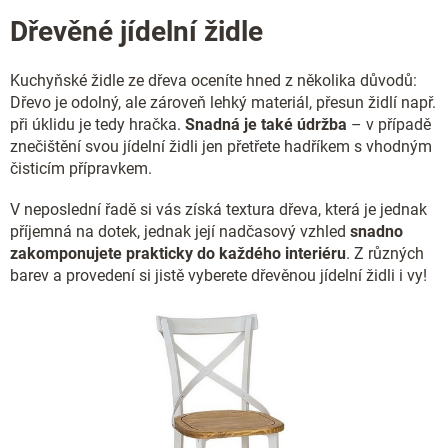
d
Dřevěné jídelní židle
a
c
í
Kuchyňské židle ze dřeva oceníte hned z několika důvodů:
p
Dřevo je odolný, ale zároveň lehký materiál, přesun židlí např.
r
v
při úklidu je tedy hračka.
Snadná je také údržba
– v případě
k
znečištění svou jídelní židli jen přetřete hadříkem s vhodným
y
čisticím přípravkem.
v
ý
V neposlední řadě si vás získá textura dřeva, která je jednak
p
příjemná na dotek, jednak její nadčasový vzhled
snadno
i
zakomponujete prakticky do každého interiéru
. Z různých
s
barev a provedení si jistě vyberete dřevěnou jídelní židli i vy!
u