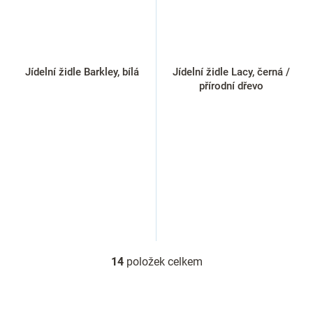
Jídelní židle Barkley, bílá
Jídelní židle Lacy, černá /
přírodní dřevo
14
položek celkem
O
v
l
á