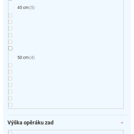
45 cm
5
50 cm
4
Výška opěráku zad