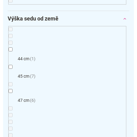
Výška sedu od země
44 cm
1
45 cm
7
47 cm
6