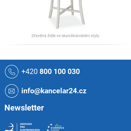
Dřevěná židle ve skandinávském stylu
Z
á
+420
800 100 030
p
a
t
info@kancelar24.cz
í
Newsletter