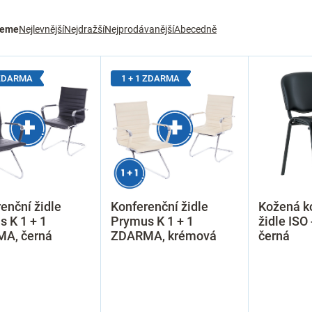
jeme
Nejlevnější
Nejdražší
Nejprodávanější
Abecedně
 ZDARMA
1 + 1 ZDARMA
enční židle
Konferenční židle
Kožená k
 K 1 + 1
Prymus K 1 + 1
židle ISO 
A, černá
ZDARMA, krémová
černá