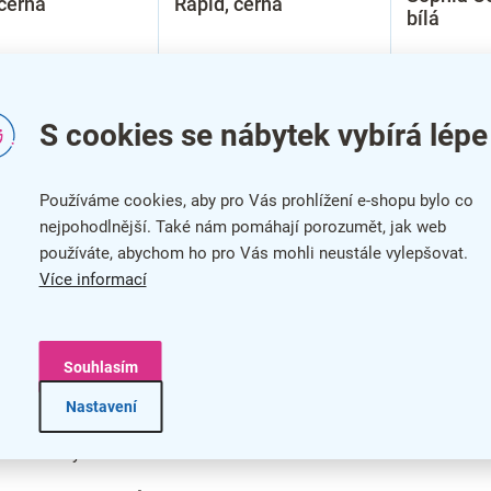
 černá
Rapid, černá
bílá
S cookies se nábytek vybírá lépe
Používáme cookies, aby pro Vás prohlížení e-shopu bylo co
nejpohodlnější. Také nám pomáhají porozumět, jak web
používáte, abychom ho pro Vás mohli neustále vylepšovat.
Více informací
O
v
l
Souhlasím
á
d
nferenční židle
jsou
nejluxusnějším typem
Nastavení
a
ré jsou vhodné pro ředitelské pracovny a
c
e vrcholových manažerů.
í
p