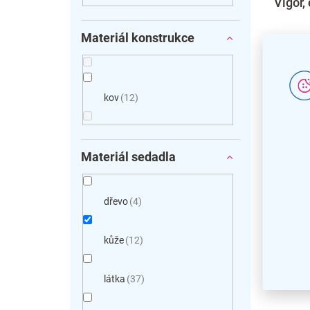
Vigor,
Materiál konstrukce
kov
12
Materiál sedadla
dřevo
4
kůže
12
Kožené ko
židlí
, kte
látka
37
kancelář