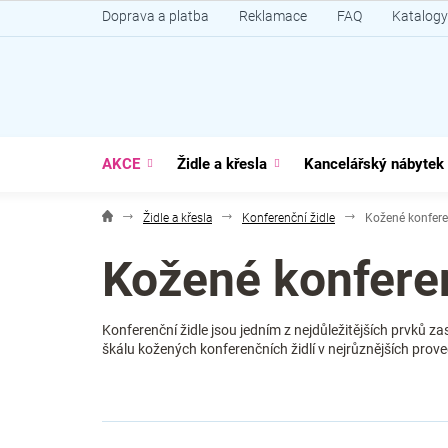
Přejít
Doprava a platba
Reklamace
FAQ
Katalogy
na
obsah
AKCE
Židle a křesla
Kancelářský nábytek
Židle a křesla
Konferenční židle
Kožené konfere
Kožené konferen
Konferenční židle jsou jedním z nejdůležitějších prvků za
škálu kožených konferenčních židlí v nejrůznějších prove