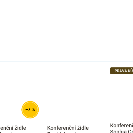
PRAVÁ KŮ
–7 %
Konferenč
enční židle
Konferenční židle
Sophia C