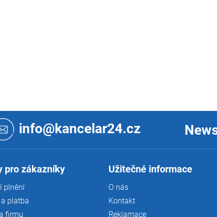
info@kancelar24.cz
News
 pro zákazníky
Užitečné informace
 plnění
O nás
a platba
Kontakt
a firmu
Reklamace