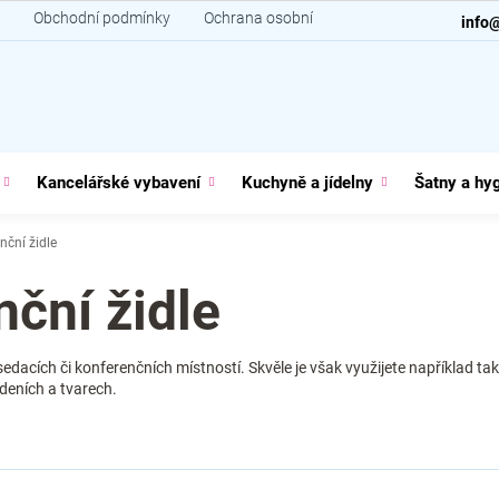
Obchodní podmínky
Ochrana osobních údajů
Kontakt
info
Kancelářské vybavení
Kuchyně a jídelny
Šatny a hy
nční židle
ční židle
sedacích či konferenčních místností. Skvěle je však využijete například ta
deních a tvarech.