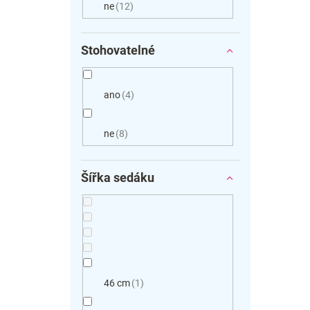
ne
12
Stohovatelné
ano
4
ne
8
Šířka sedáku
46 cm
1