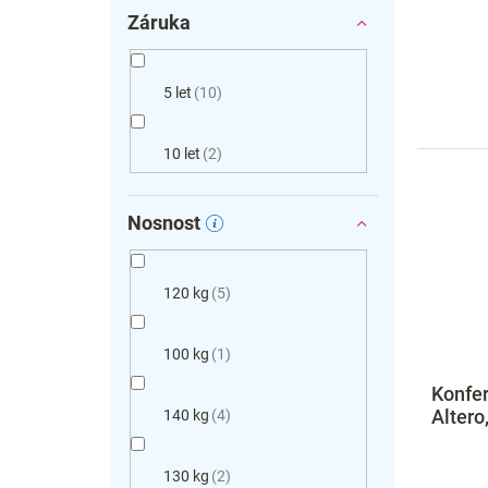
Záruka
5 let
10
10 let
2
Nosnost
120 kg
5
100 kg
1
Konfer
Altero
140 kg
4
130 kg
2