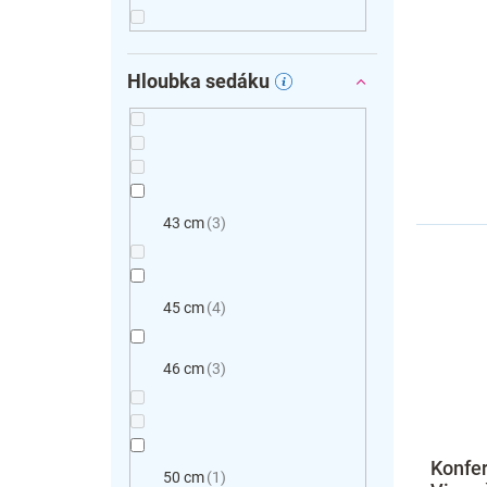
Hloubka sedáku
43 cm
3
45 cm
4
46 cm
3
Konfer
50 cm
1