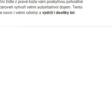
ční židle z pravé kůže vám poskytnou pohodlné
r
zároveň vytvoří velmi autoritativní dojem. Tento
v
k
je navíc i velmi odolný a
vydrží i desítky let
.
y
v
ý
p
i
s
u