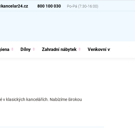
@kancelar24.cz
800 100 030
giena
Dílny
Zahradní nábytek
Venkovní vybavení
ké v klasických kancelářích. Nabízíme širokou