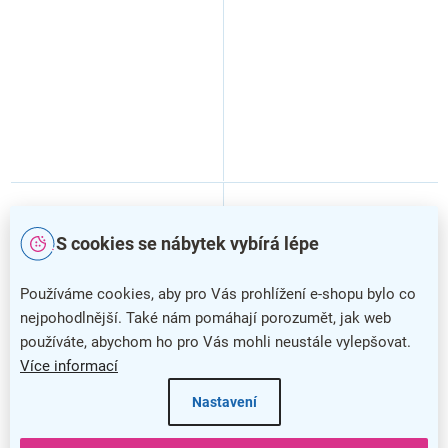
S cookies se nábytek vybírá lépe
Používáme cookies, aby pro Vás prohlížení e-shopu bylo co
nejpohodlnější. Také nám pomáhají porozumět, jak web
používáte, abychom ho pro Vás mohli neustále vylepšovat.
Více informací
Nastavení
Nízká skříň Impress (pro
Nízká skříň Impress (pro
niku) 80,4 x 60 x 76 cm, bílá
niku) 80,4 x 60 x 76 cm, dub