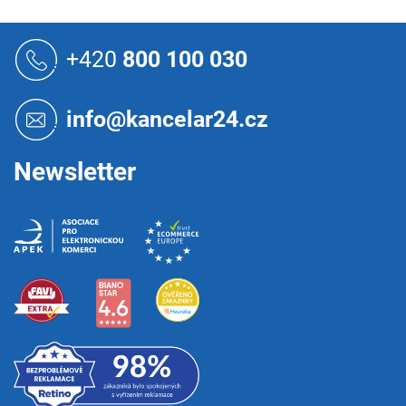
Z
á
+420
800 100 030
p
a
t
info@kancelar24.cz
í
Newsletter