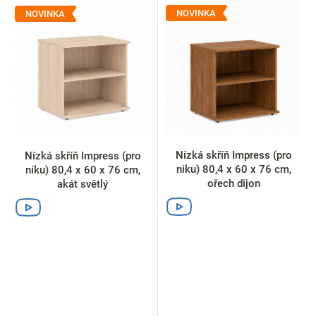
ý
NOVINKA
NOVINKA
p
i
s
p
r
o
d
u
k
Nízká skříň Impress (pro
Nízká skříň Impress (pro
t
niku) 80,4 x 60 x 76 cm,
niku) 80,4 x 60 x 76 cm,
ů
ořech dijon
akát světlý