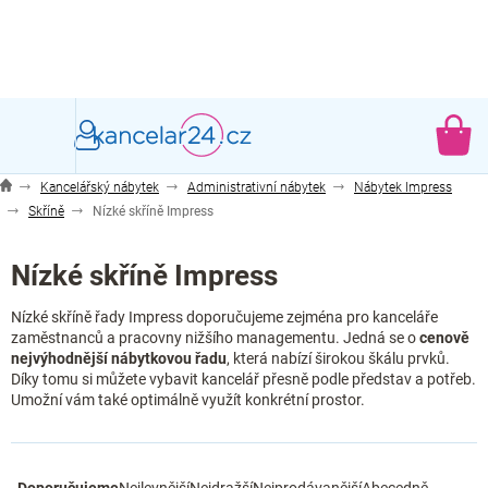
Přejít
na
obsah
NÁ
KO
Kancelářský nábytek
Administrativní nábytek
Nábytek Impress
Skříně
Nízké skříně Impress
Nízké skříně Impress
Nízké skříně řady Impress doporučujeme zejména pro kanceláře
zaměstnanců a pracovny nižšího managementu. Jedná se o
cenově
nejvýhodnější nábytkovou řadu
, která nabízí širokou škálu prvků.
Díky tomu si můžete vybavit kancelář přesně podle představ a potřeb.
Umožní vám také optimálně využít konkrétní prostor.
Ř