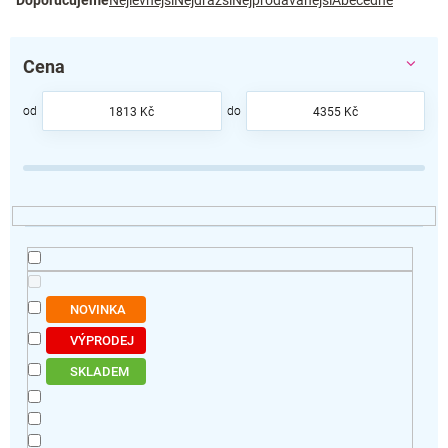
Doporučujeme
Nejlevnější
Nejdražší
Nejprodávanější
Abecedně
a
z
e
Cena
n
í
p
1813
Kč
4355
Kč
r
o
d
u
k
t
ů
NOVINKA
VÝPRODEJ
SKLADEM