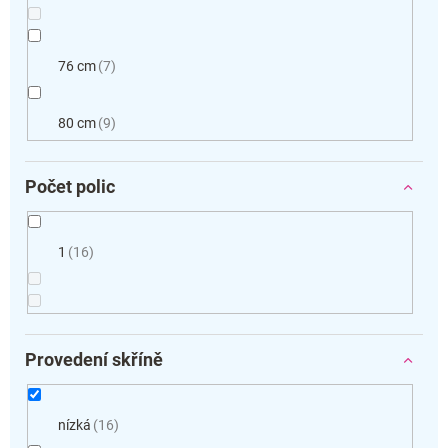
76 cm
7
80 cm
9
Počet polic
1
16
Provedení skříně
nízká
16