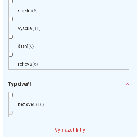
střední
5
vysoká
11
šatní
6
rohová
6
Typ dveří
bez dveří
16
Vymazat filtry
V