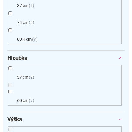
37 cm
5
74 cm
4
80,4 cm
7
Hloubka
37 cm
9
60 cm
7
Výška