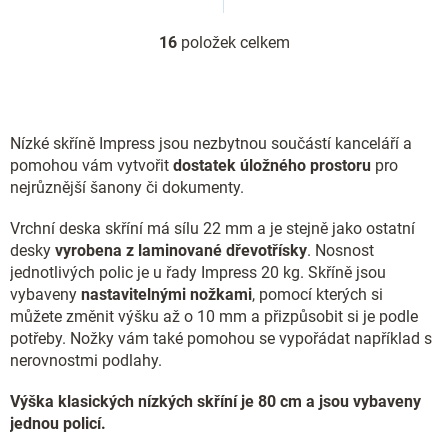
16
položek celkem
O
v
l
á
d
Nízké skříně Impress jsou nezbytnou součástí kanceláří a
a
c
pomohou vám vytvořit
dostatek úložného prostoru
pro
í
nejrůznější šanony či dokumenty.
p
r
Vrchní deska skříní má sílu 22 mm a je stejně jako ostatní
v
desky
vyrobena z laminované dřevotřísky
. Nosnost
k
jednotlivých polic je u řady Impress 20 kg. Skříně jsou
y
vybaveny
nastavitelnými nožkami
, pomocí kterých si
v
ý
můžete změnit výšku až o 10 mm a přizpůsobit si je podle
p
potřeby. Nožky vám také pomohou se vypořádat například s
i
nerovnostmi podlahy.
s
u
Výška klasických nízkých skříní je 80 cm a jsou vybaveny
jednou policí.